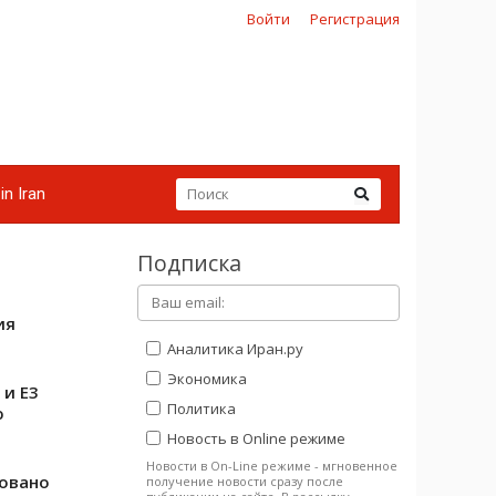
Войти
Регистрация
in Iran
Подписка
ия
Аналитика Иран.ру
Экономика
 и E3
Политика
ю
Новость в Online режиме
Новости в On-Line режиме - мгновенное
ровано
получение новости сразу после