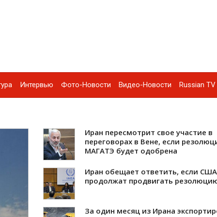
тура
Интервью
Фото-Новости
Видео-Новости
Russian TV 
Иран пересмотрит свое участие в
переговорах в Вене, если резолюц
МАГАТЭ будет одобрена
Иран обещает ответить, если США
продолжат продвигать резолюци
За один месяц из Ирана экспорти