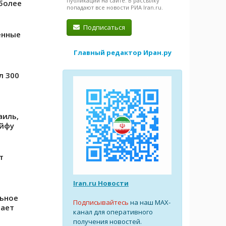
публикации на сайте. В рассылку
более
попадают все новости РИА Iran.ru.
Подписаться
енные
Главный редактор Иран.ру
л 300
аиль,
айфу
т
Iran.ru Новости
ьное
Подписывайтесь
на наш MAX-
вает
канал для оперативного
получения новостей.