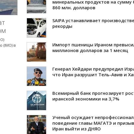
минеральных продуктов на сумму 
860 млн. долларов
SAIPA устанавливает производств
ат
рекорды
ом
O)
Импорт пшеницы Ираном превыси
 (IMO) в
миллионов долларов за 1 месяц
Генерал Хейдари предупредил Изр
что Иран разрушит Тель-Авив и Х
Всемирный банк прогнозирует рос
иранской экономики на 3,7%
Ученый осуждает непрофессионал
поведение главы МАГАТЭ и призы
Иран выйти из ДНЯО