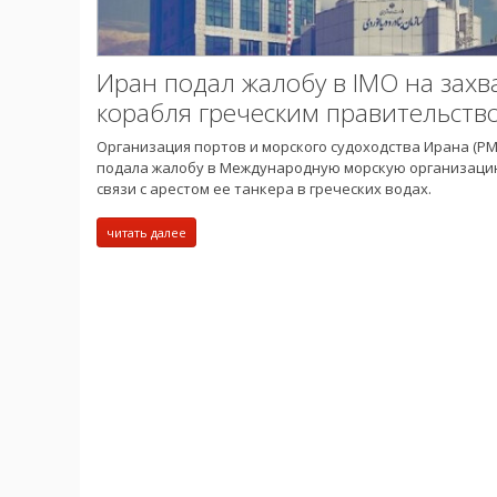
Иран подал жалобу в IMO на захв
корабля греческим правительств
Организация портов и морского судоходства Ирана (PM
подала жалобу в Международную морскую организацию
связи с арестом ее танкера в греческих водах.
читать далее