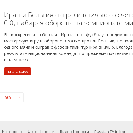
Иран и Бельгия сыграли вничью со сче
0:0, набирая обороты на чемпионате м
В воскресенье сборная Ирана по футболу продемонст
мастерскую игру в обороне в матче против Бельгии, не про
одного мяча и сыграв с фаворитами турнира вничью. Благод
результату национальная команда по-прежнему претендует 
в плей-офф.
читать далее
505
›
Интервью
Фото-Новости
Видео-Новости
Russian TV in Iran