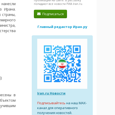
публикации на сайте. В рассылку
 нанесли
попадают все новости РИА Iran.ru.
ю Ирана.
Подписаться
х страны,
емирного
инистра,
Главный редактор Иран.ру
стерства
в
Iran.ru Новости
несены в
бъектом
Подписывайтесь
на наш MAX-
учившим
канал для оперативного
получения новостей.