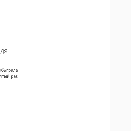
идя
обыграла
вятый раз