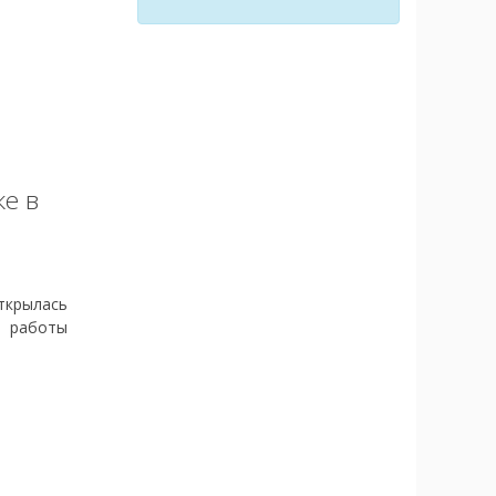
е в
ткрылась
ы работы