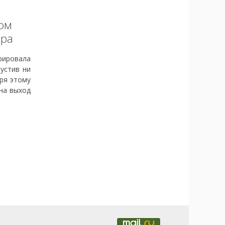
том
ира
рировала
пустив ни
аря этому
на выход