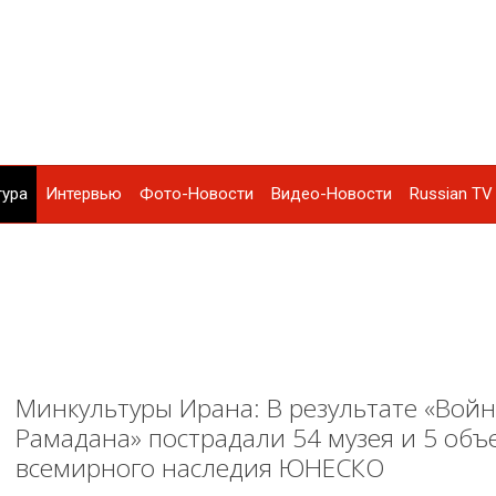
тура
Интервью
Фото-Новости
Видео-Новости
Russian TV 
Минкультуры Ирана: В результате «Вой
Рамадана» пострадали 54 музея и 5 объ
всемирного наследия ЮНЕСКО