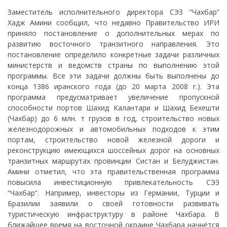
Заместитель исполнительного директора СЭЗ “Чахбар”
Хадж Амини сообщил, что недавно Правительство ИРИ
приняло постановление о дополнительных мерах по
развитию восточного транзитного направления. Это
постановление определило конкретные задачи различных
министерств и ведомств страны по выполнению этой
программы. Все эти задачи должны быть выполнены до
конца 1386 иранского года (до 20 марта 2008 г.). Эта
программа предусматривает увеличение пропускной
способности портов Шахид Калантари и Шахид Бехешти
(Чахбар) до 6 млн. т грузов в год, строительство новых
железнодорожных и автомобильных подходов к этим
портам, строительство новой железной дороги и
реконструкцию имеющихся шоссейных дорог на основных
транзитных маршрутах провинции Систан и Белуджистан.
Амини отметил, что эта правительственная программа
повысила инвестиционную привлекательность СЭЗ
“Чахбар”. Например, инвесторы из Германии, Турции и
Бразилии заявили о своей готовности развивать
туристическую инфраструктуру в районе Чахбара. В
ближайшее время на восточной окраине Чахбара начнётся