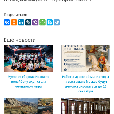
Поделиться:
Ещё новости
Мужская сборная Ирана по
Работы иранской миниатюры
волейболу сидя стала
на выставке в Москве будут
чемпионом мира
демонстрироваться до 26
сентября