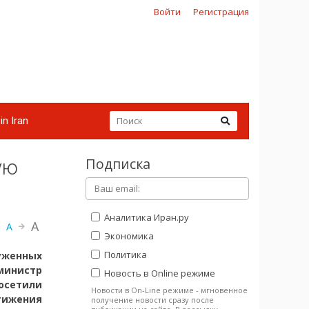
Войти
Регистрация
in Iran
Подписка
ую
Аналитика Иран.ру
A
A
Экономика
Политика
уженных
министр
Новость в Online режиме
осетили
Новости в On-Line режиме - мгновенное
тижения
получение новости сразу после