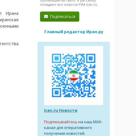
публикации на сайте. В рассылку
попадают все новости РИА Iran.ru.
л Ирана
Подписаться
 иранская
оенными
Главный редактор Иран.ру
гентства
Iran.ru Новости
Подписывайтесь
на наш MAX-
канал для оперативного
получения новостей.