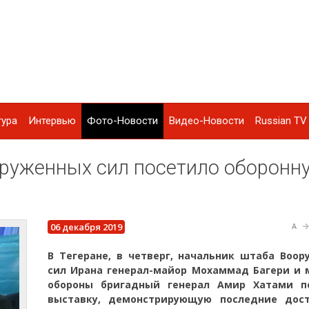
тура
Интервью
Фото-Новости
Видео-Новости
Russian TV 
оруженных сил посетило оборонн
06 декабря 2019
A
В Тегеране, в четверг, начальник штаба Воор
сил Ирана генерал-майор Мохаммад Багери и 
обороны бригадный генерал Амир Хатами п
выставку, демонстрирующую последние дос