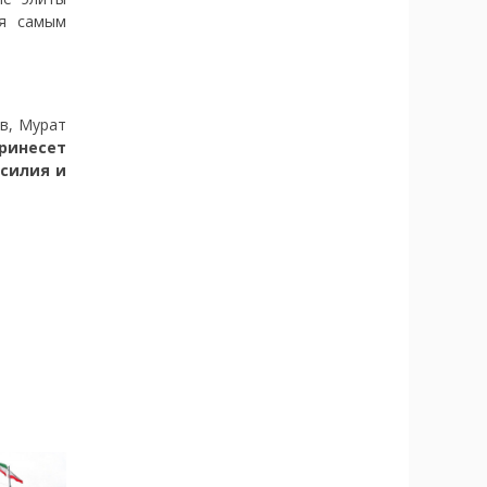
ся самым
в, Мурат
принесет
асилия и