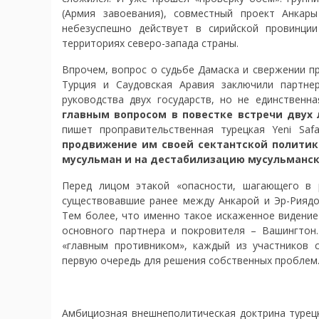
(Армия завоевания), совместный проект Анкары
небезуспешно действует в сирийской провинци
территориях северо-запада страны.
Впрочем, вопрос о судьбе Дамаска и свержении п
Турция и Саудовская Аравия заключили партнер
руководства двух государств, но не единственн
главным вопросом в повестке встречи двух 
пишет проправительственная турецкая Yeni Safa
продвижение им своей сектантской политики
мусульман и на дестабилизацию мусульманск
Перед лицом этакой «опасности, шагающего в 
существовавшие ранее между Анкарой и Эр-Риядо
Тем более, что именно такое искаженное видение
основного партнера и покровителя – Вашингтон.
«главным противником», каждый из участников 
первую очередь для решения собственных проблем. 
Амбициозная внешнеполитическая доктрина турецк