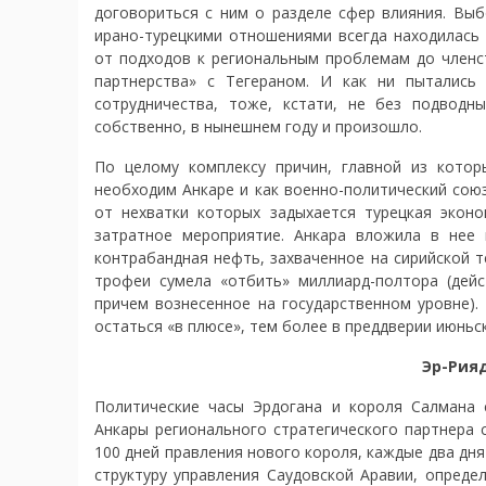
договориться с ним о разделе сфер влияния. Выб
ирано-турецкими отношениями всегда находилась 
от подходов к региональным проблемам до членс
партнерства» с Тегераном. И как ни пытались
сотрудничества, тоже, кстати, не без подвод
собственно, в нынешнем году и произошло.
По целому комплексу причин, главной из котор
необходим Анкаре и как военно-политический союзн
от нехватки которых задыхается турецкая экон
затратное мероприятие. Анкара вложила в нее
контрабандная нефть, захваченное на сирийской 
трофеи сумела «отбить» миллиард-полтора (дей
причем вознесенное на государственном уровне).
остаться «в плюсе», тем более в преддверии июньс
Эр-Рияд
Политические часы Эрдогана и короля Салмана 
Анкары регионального стратегического партнера с
100 дней правления нового короля, каждые два д
структуру управления Саудовской Аравии, опред