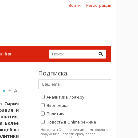
Войти
Регистрация
in Iran
Подписка
A
A
Аналитика Иран.ру
о Сирия
Экономика
равия и
Политика
кратия,
Новость в Online режиме
а. Более
аждебны
Новости в On-Line режиме - мгновенное
получение новости сразу после
олитики