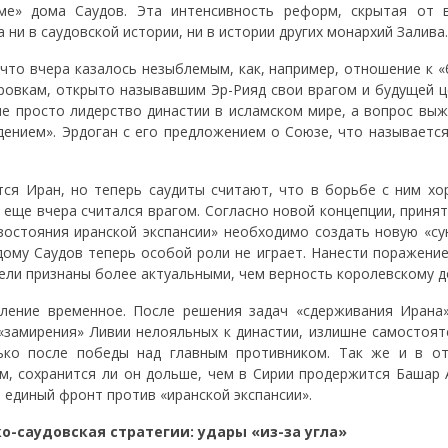
ме» дома Саудов. Эта интенсивность реформ, скрытая от 
ни в саудовской истории, ни в истории других монархий Залива.
 что вчера казалось незыблемым, как, например, отношение к 
ровкам, открыто называвшим Эр-Рияд свои врагом и будущей ц
не просто лидерство династии в исламском мире, а вопрос выж
ением». Эрдоган с его предложением о Союзе, что называется
ся Иран, но теперь саудиты считают, что в борьбе с ним хо
о еще вчера считался врагом. Согласно новой концепции, приня
ивостояния иранской экспансии» необходимо создать новую «су
 дому Саудов теперь особой роли не играет. Нанести поражени
цели признаны более актуальными, чем верность королевскому д
вление временное. После решения задач «сдерживания Ирана»
 «замирения» Ливии нелояльных к династии, излишне самостоят
лько после победы над главным противником. Так же и в о
м, сохранится ли он дольше, чем в Сирии продержится Башар А
– единый фронт против «иранской экспансии».
о-саудовская стратегии: удары «из-за угла»