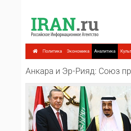
Политика
Экономика
Аналитика
Куль
Анкара и Эр-Рияд: Союз п