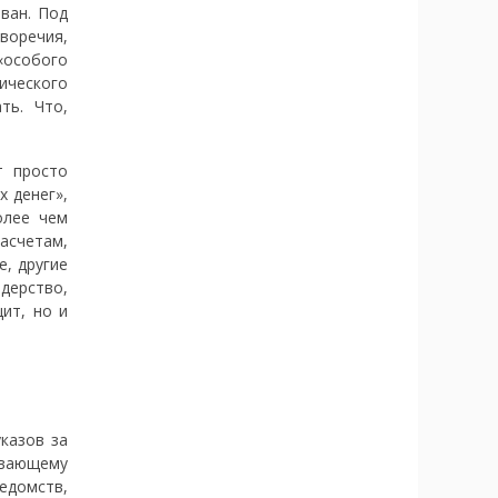
ван. Под
воречия,
«особого
ического
ть. Что,
т просто
х денег»,
олее чем
асчетам,
, другие
дерство,
ит, но и
казов за
ивающему
едомств,