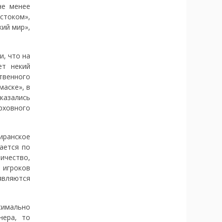
не менее
стоком»,
кий мир»,
и, что на
ет некий
ственного
маске», в
казались
рховного
иранское
ается по
ничество,
 игроков
являются
симально
нера, то