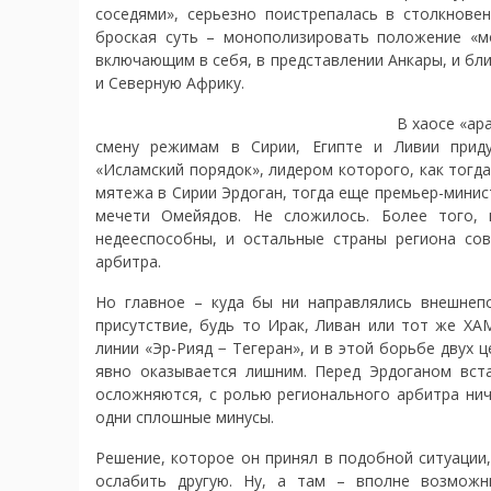
соседями», серьезно поистрепалась в столкнове
броская суть – монополизировать положение «
включающим в себя, в представлении Анкары, и бли
и Северную Африку.
В хаосе «ар
смену режимам в Сирии, Египте и Ливии приду
«Исламский порядок», лидером которого, как тогда
мятежа в Сирии Эрдоган, тогда еще премьер-минис
мечети Омейядов. Не сложилось. Более того, 
недееспособны, и остальные страны региона со
арбитра.
Но главное – куда бы ни направлялись внешнепо
присутствие, будь то Ирак, Ливан или тот же ХА
линии «Эр-Рияд − Тегеран», и в этой борьбе двух 
явно оказывается лишним. Перед Эрдоганом вст
осложняются, с ролью регионального арбитра нич
одни сплошные минусы.
Решение, которое он принял в подобной ситуации
ослабить другую. Ну, а там – вполне возможн