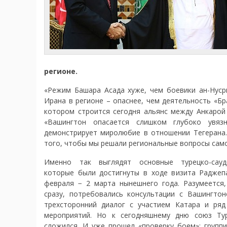
регионе.
«Режим Башара Асада хуже, чем боевики ан-Нуср
Ирана в регионе – опаснее, чем деятельность «Бр
котором строится сегодня альянс между Анкарой 
«Вашингтон опасается слишком глубоко увяз
демонстрирует миролюбие в отношении Тегерана. 
того, чтобы мы решали региональные вопросы сам
Именно так выглядят основные турецко-саудо
которые были достигнуты в ходе визита Раджеп
февраля − 2 марта нынешнего года. Разумеется,
сразу, потребовались консультации с Вашингто
трехсторонний диалог с участием Катара и ряд
мероприятий. Но к сегодняшнему дню союз Ту
сложился. И уже прошел «проверку боем»: групп