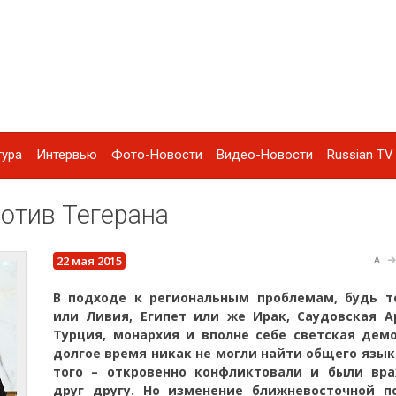
тура
Интервью
Фото-Новости
Видео-Новости
Russian TV 
ротив Тегерана
22 мая 2015
A
В подходе к региональным проблемам, будь т
или Ливия, Египет или же Ирак, Саудовская А
Турция, монархия и вполне себе светская демо
долгое время никак не могли найти общего язык
того – откровенно конфликтовали и были вр
друг другу. Но изменение ближневосточной п