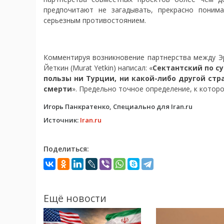
предпочитают не загадывать, прекрасно поним
серьезным противостоянием.
Комментируя возникновение партнерства между Эр
Йеткин (Murat Yetkin) написал: «
Сектантский по с
пользы ни Турции, ни какой-либо другой стра
смерти
». Предельно точное определение, к котор
Игорь Панкратенко, Специально для Iran.ru
Источник:
Iran.ru
Поделиться:
Ещё новости