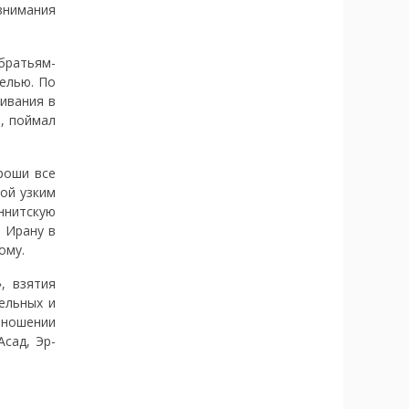
внимания
«братьям-
елью. По
ивания в
, поймал
роши все
той узким
ннитскую
е Ирану в
ому.
, взятия
ельных и
тношении
сад, Эр-