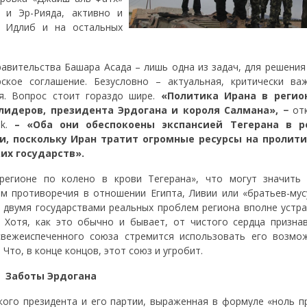
 и Эр-Рияда, активно и
и Идлиб и на остальных
равительства Башара Асада – лишь одна из задач, для решения
ское соглашение. Безусловно – актуальная, критически ва
ая. Вопрос стоит гораздо шире.
«Политика Ирана в регио
лидеров, президента Эрдогана и короля Салмана», −
от
k.
– «Оба они обеспокоены экспансией Тегерана в р
, поскольку Иран тратит огромные ресурсы на пролити
их государств».
регионе по колено в крови Тегерана», что могут значить 
м противоречия в отношении Египта, Ливии или «братьев-мус
 двумя государствами реальных проблем региона вполне устра
 Хотя, как это обычно и бывает, от чистого сердца призна
свежеиспеченного союза стремится использовать его возмо
Что, в конце концов, этот союз и угробит.
Заботы Эрдогана
ого президента и его партии, выраженная в формуле «ноль п