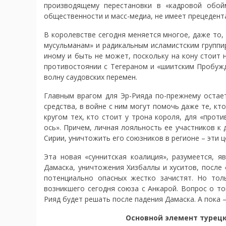
производящему перестановки в «кадровой обой
общественности и масс-медиа, не имеет прецедента 
В королевстве сегодня меняется многое, даже то,
мусульманам» и радикальным исламистским группи
иному и быть не может, поскольку на кону стоит 
противостоянии с Тегераном и «шиитским Пробужд
волну саудовских перемен.
Главным врагом для Эр-Рияда по-прежнему остает
средства, в войне с ним могут помочь даже те, кт
кругом тех, кто стоит у трона короля, для «прот
ось». Причем, личная лояльность ее участников к
Сирии, уничтожить его союзников в регионе – эти 
Эта новая «суннитская коалиция», разумеется, я
Дамаска, уничтожения Хизбаллы и хуситов, после
потенциально опасных жестко зачистят. Но то
возникшего сегодня союза с Анкарой. Вопрос о то
Рияд будет решать после падения Дамаска. А пока 
Основной элемент турецк