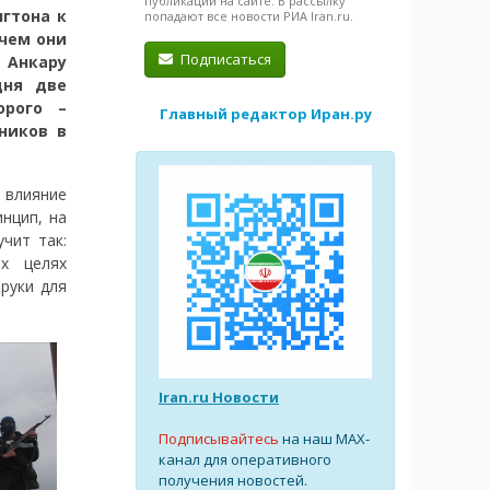
публикации на сайте. В рассылку
гтона к
попадают все новости РИА Iran.ru.
чем они
Подписаться
Анкару
дня две
орого –
Главный редактор Иран.ру
ников в
 влияние
нцип, на
чит так:
ых целях
руки для
Iran.ru Новости
Подписывайтесь
на наш MAX-
канал для оперативного
получения новостей.