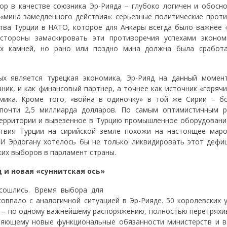
ор в качестве союзника Эр-Рияда – глубоко логичен и обосно
«мина замедленного действия»: серьезные политические проти
тва Турции в НАТО, которое для Анкары всегда было важнее 
 стороны замаскировать эти противоречия успехами эконом
ных камней, но рано или поздно мина должна была сработа
ых является турецкая экономика, Эр-Рияд на данный момен
ик, и как финансовый партнер, а точнее как источник «горячи
омика. Кроме того, «война в одиночку» в той же Сирии – б
 почти 2,5 миллиарда долларов. По самым оптимистичным р
территории и вывезенное в Турцию промышленное оборудование
ствия Турции на сирийской земле похожи на настоящее маро
 И Эрдогану хотелось бы не только ликвидировать этот дефиц
ких выборов в парламент страны.
 и новая «суннитская ось»
сошлись. Время выбора для
овпало с аналогичной ситуацией в Эр-Рияде. 50 королевских у
ня – по одному важнейшему распоряжению, полностью перетрях
еляющему новые функциональные обязанности министерств и в