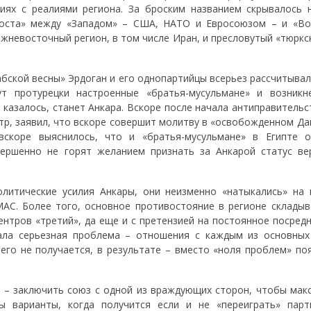
ниях с реалиями региона. За броским названием скрывалось 
моста» между «Западом» – США, НАТО и Евросоюзом – и «Во
жневосточный регион, в том числе Иран, и пресловутый «тюркс
абской весны» Эрдоган и его однопартийцы всерьез рассчитывал
т протурецки настроенные «братья-мусульмане» и возникн
 казалось, станет Анкара. Вскоре после начала антиправитель
тр, заявил, что вскоре совершит молитву в «освобожденном Да
вскоре выяснилось, что и «братья-мусульмане» в Египте о
вершенно не горят желанием признать за Анкарой статус ве
литические усилия Анкары, они неизменно «натыкались» на 
МАС. Более того, основное противостояние в регионе складыв
центров «третий», да еще и с претензией на постоянное посред
ала серьезная проблема – отношения с каждым из основных
его не получается, в результате – вместо «ноля проблем» по
, – заключить союз с одной из враждующих сторон, чтобы мак
ы варианты, когда получится если и не «переиграть» парт