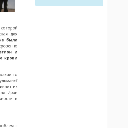
 которой
жная для
не была
кровенно
егион и
е крови
какие-то
ульман»?
ивает их
вая Иран
жности в
роблем с