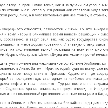
вую атаку на Иран. Точно также, как и на публичном уровне Анк
 по отношению к Тегерану. Избранная ими стратегия будет зак
кой республике, а в чувствительных для нее точках, в странах
 очередь это относится, разумеется, к Сирии. То, что Анкара 
илия к тому, чтобы в ближайшее время нанести решающий и сме
и, собственно, и ведут себя так, как будто государства Сири
дающаяся в «переформатировании». И главную ставку здесь 
иков, на сколачивание единой коалиции из всех этих многоч
Ан-Нусры», «Ахрар аль-Шам», «Джунд аль-Аксы» и прочей нечист
 цель: уничтожение или максимальное ослабление Хизбаллы, ко
новению в Ливан. Затем – Ирак, который, судя по всему, уже п
щивать свое присутствие в Иракском Курдистане, где сосре
торый за последние годы стал одним из наиболее значимых дл
урдских нефти и газа позволяют Турции постепенно сокращ
, а Саудовская Аравия, опираясь, в первую очередь на Иордан
авая из них полноценный противовес иранским позициям в Багда
ы и в Ливии, и в Египте, словом, на ближайшие годы для под
остаточно. На более длительный срок турецкие и саудовск