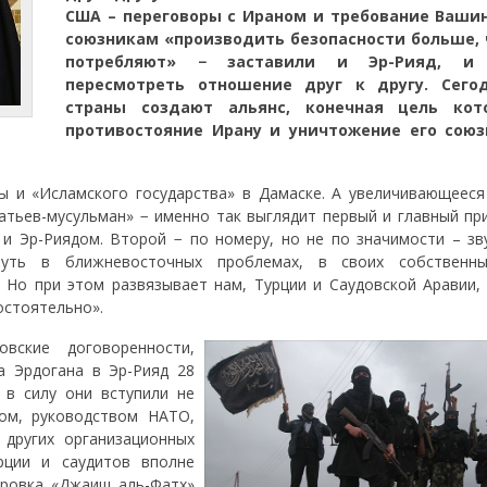
США – переговоры с Ираном и требование Вашин
союзникам «производить безопасности больше, 
потребляют» − заставили и Эр-Рияд, и 
пересмотреть отношение друг к другу. Сего
страны создают альянс, конечная цель кот
противостояние Ирану и уничтожение его союз
ы и «Исламского государства» в Дамаске. А увеличивающееся
атьев-мусульман» − именно так выглядит первый и главный при
и Эр-Риядом. Второй − по номеру, но не по значимости – зву
нуть в ближневосточных проблемах, в своих собственн
Но при этом развязывает нам, Турции и Саудовской Аравии, 
остоятельно».
вские договоренности,
а Эрдогана в Эр-Рияд 28
 в силу они вступили не
ном, руководством НАТО,
 других организационных
рции и саудитов вполне
ировка «Джаиш аль-Фатх»