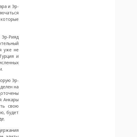
ара и Эр-
лючаться
, которые
и Эр-Рияд
ртельный
я уже не
Турция и
исленных
и.
торую Эр-
оделен на
доточены
я Анкары
ать свою
ию, будет
де.
держания
ие элиты