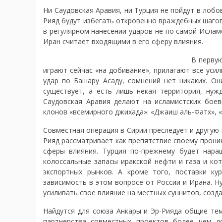
Ни Саудовская Аравия, ни Турция не пойдут в лобо
Рияд будут избегать откровенно враждебных шагов
в регулярном нанесении ударов не по самой Исламс
Иран считает входящими в его сферу влияния.
В первую
играют сейчас «на добивание», прилагают все ус
удар по Башару Асаду, сомнений нет никаких. Он
существует, а есть лишь некая территория, нуж
Саудовская Аравия делают на исламистских боев
клонов «всемирного джихада»: «Джаиш аль-Фатх», «
Совместная операция в Сирии преследует и другую
Рияд рассматривает как препятствие своему проник
сферы влияния. Турция по-прежнему будет нара
колоссальные запасы иракской нефти и газа и ко
экспортных рынков. А кроме того, поставки к
зависимость в этом вопросе от России и Ирана. Ну
усиливать свое влияние на местных суннитов, созд
Найдутся для союза Анкары и Эр-Рияда общие тем
партнерства совместных проектов более чем д