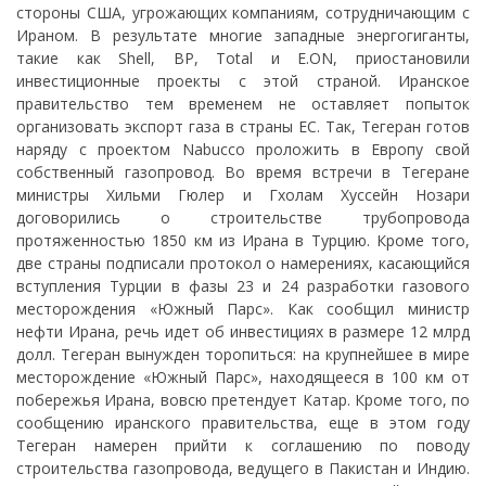
стороны США, угрожающих компаниям, сотрудничающим с
Ираном. В результате многие западные энергогиганты,
такие как Shell, BP, Total и E.ON, приостановили
инвестиционные проекты с этой страной. Иранское
правительство тем временем не оставляет попыток
организовать экспорт газа в страны ЕС. Так, Тегеран готов
наряду с проектом Nabucco проложить в Европу свой
собственный газопровод. Во время встречи в Тегеране
министры Хильми Гюлер и Гхолам Хуссейн Нозари
договорились о строительстве трубопровода
протяженностью 1850 км из Ирана в Турцию. Кроме того,
две страны подписали протокол о намерениях, касающийся
вступления Турции в фазы 23 и 24 разработки газового
месторождения «Южный Парс». Как сообщил министр
нефти Ирана, речь идет об инвестициях в размере 12 млрд
долл. Тегеран вынужден торопиться: на крупнейшее в мире
месторождение «Южный Парс», находящееся в 100 км от
побережья Ирана, вовсю претендует Катар. Кроме того, по
сообщению иранского правительства, еще в этом году
Тегеран намерен прийти к соглашению по поводу
строительства газопровода, ведущего в Пакистан и Индию.