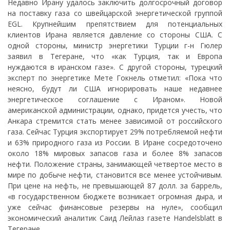
Недавно Ирану удалось заключить долгосрочный договор
на поставку газа со швейцарской энергетической группой
EGL. Крупнейшим препятствием для потенциальных
клиентов Ирана является давление со стороны США. С
одной стороны, министр энергетики Турции г-н Гюлер
заявил в Тегеране, что «как Турция, так и Европа
нуждаются в иранском газе». С другой стороны, турецкий
эксперт по энергетике Мете Гокнель отметил: «Пока что
неясно, будут ли США игнорировать наше недавнее
энергетическое соглашение с Ираном». Новой
американской администрации, однако, придется учесть, что
Анкара стремится стать менее зависимой от российского
газа. Сейчас Турция экспортирует 29% потребляемой нефти
и 63% природного газа из России. В Иране сосредоточено
около 18% мировых запасов газа и более 8% запасов
нефти. Положение страны, занимающей четвертое место в
мире по добыче нефти, становится все менее устойчивым.
При цене на нефть, не превышающей 87 долл. за баррель,
«в государственном бюджете возникает огромная дыра, и
уже сейчас финансовые резервы на нуле», сообщил
экономический аналитик Саид Лейлаз газете Handelsblatt в
Тегеране.