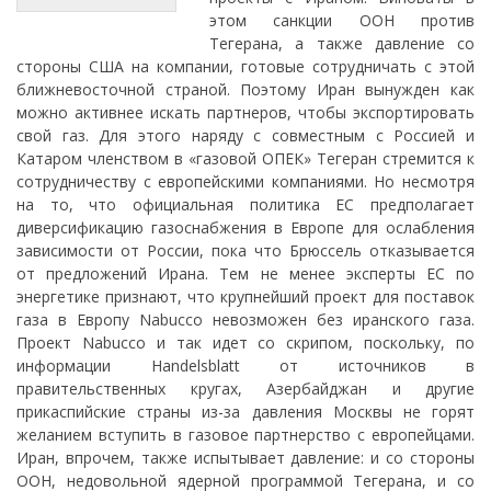
этом санкции ООН против
Тегерана, а также давление со
стороны США на компании, готовые сотрудничать с этой
ближневосточной страной. Поэтому Иран вынужден как
можно активнее искать партнеров, чтобы экспортировать
свой газ. Для этого наряду с совместным с Россией и
Катаром членством в «газовой ОПЕК» Тегеран стремится к
сотрудничеству с европейскими компаниями. Но несмотря
на то, что официальная политика ЕС предполагает
диверсификацию газоснабжения в Европе для ослабления
зависимости от России, пока что Брюссель отказывается
от предложений Ирана. Тем не менее эксперты ЕС по
энергетике признают, что крупнейший проект для поставок
газа в Европу Nabucco невозможен без иранского газа.
Проект Nabucco и так идет со скрипом, поскольку, по
информации Handelsblatt от источников в
правительственных кругах, Азербайджан и другие
прикаспийские страны из-за давления Москвы не горят
желанием вступить в газовое партнерство с европейцами.
Иран, впрочем, также испытывает давление: и со стороны
ООН, недовольной ядерной программой Тегерана, и со