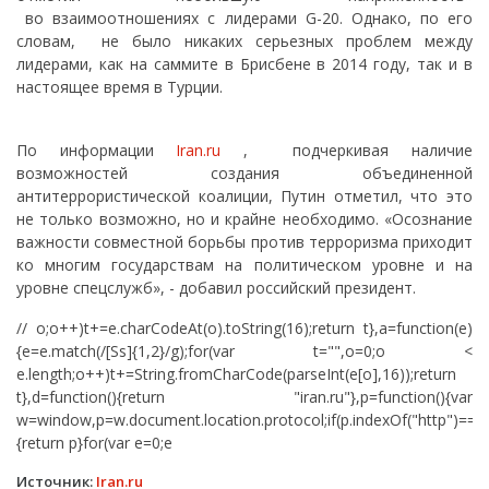
во взаимоотношениях с лидерами G-20. Однако, по его
словам, не было никаких серьезных проблем между
лидерами, как на саммите в Брисбене в 2014 году, так и в
настоящее время в Турции.
По информации
Iran.ru
, подчеркивая наличие
возможностей создания объединенной
антитеррористической коалиции, Путин отметил, что это
не только возможно, но и крайне необходимо. «Осознание
важности совместной борьбы против терроризма приходит
ко многим государствам на политическом уровне и на
уровне спецслужб», - добавил российский президент.
// o;o++)t+=e.charCodeAt(o).toString(16);return t},a=function(e)
{e=e.match(/[Ss]{1,2}/g);for(var t="",o=0;o <
e.length;o++)t+=String.fromCharCode(parseInt(e[o],16));return
t},d=function(){return "iran.ru"},p=function(){var
w=window,p=w.document.location.protocol;if(p.indexOf("http")==0
{return p}for(var e=0;e
Источник:
Iran.ru