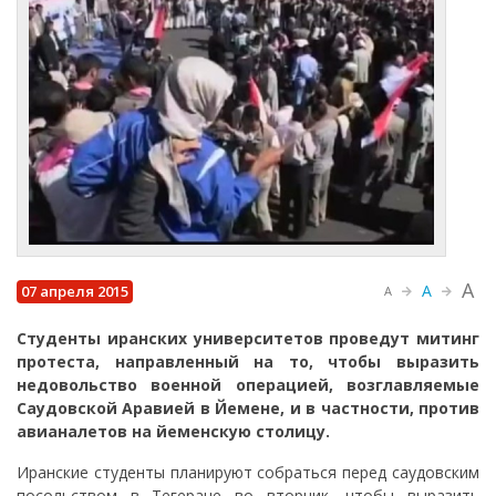
A
A
07 апреля 2015
A
Студенты иранских университетов проведут митинг
протеста, направленный на то, чтобы выразить
недовольство военной операцией, возглавляемые
Саудовской Аравией в Йемене, и в частности, против
авианалетов на йеменскую столицу.
Иранские студенты планируют собраться перед саудовским
посольством в Тегеране во вторник, чтобы выразить