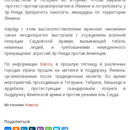
протест против кровопролития в Йемене и потребовать у
Эр-Рияда прекратить наносить авиаудары по территории
Йемена.
Наряду с этим высокопоставленные иранские чиновники
также неоднократно выступали с осуждением военной
операции Саудовской Аравии, вызывающей гибель
невинных людей, и требованиями немедленного
прекращения агрессий Эр-Рияда против йеменцев.
По информации
Iran.ru
, в прошлую пятницу в различных
городах Ирана прошли на митинги в поддержку Йемена,
организованные после традиционных молитв. Во время
мероприятий, проходивших в Тегеране, Тебризе, Мешхеде и
Ардебиле, протестующие скандировали лозунги в
поддержку йеменской армии и против режима Аль-Сауда.
Источник:
Iran.ru
Поделиться: