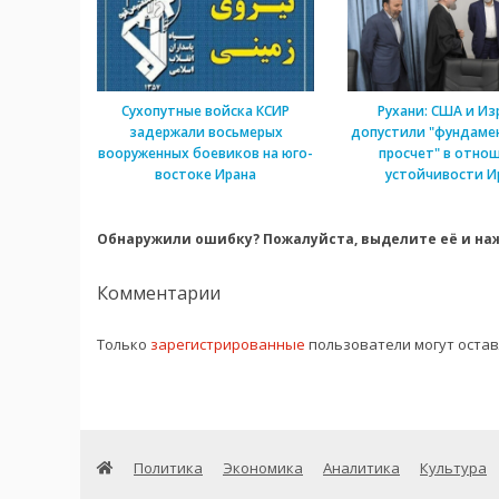
Сухопутные войска КСИР
Рухани: США и Из
задержали восьмерых
допустили "фундаме
вооруженных боевиков на юго-
просчет" в отно
востоке Ирана
устойчивости И
Обнаружили ошибку? Пожалуйста, выделите её и наж
Комментарии
Только
зарегистрированные
пользователи могут оста
Политика
Экономика
Аналитика
Культура