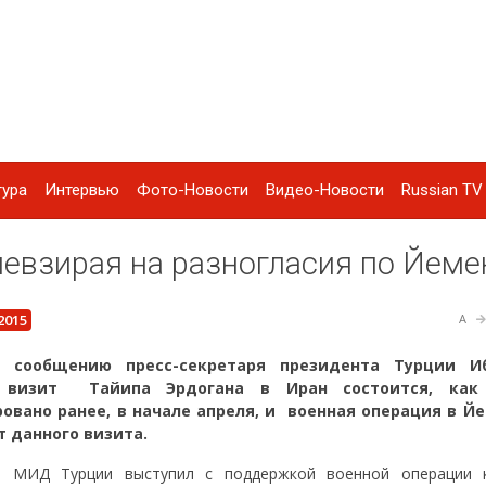
тура
Интервью
Фото-Новости
Видео-Новости
Russian TV 
невзирая на разногласия по Йеме
2015
A
о сообщению пресс-секретаря президента Турции И
, визит Тайипа Эрдогана в Иран состоится, ка
овано ранее, в начале апреля, и военная операция в Й
 данного визита.
м МИД Турции выступил с поддержкой военной операции 