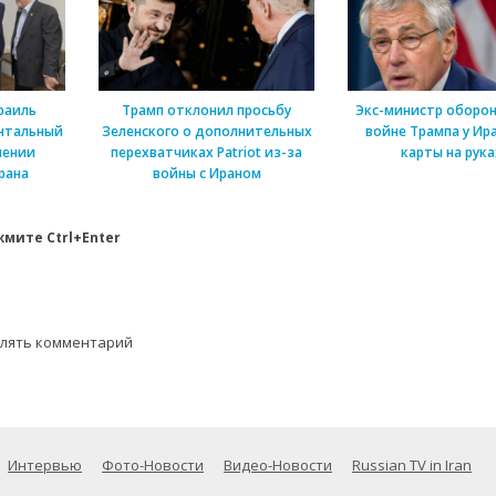
раиль
Трамп отклонил просьбу
Экс-министр оборон
нтальный
Зеленского о дополнительных
войне Трампа у Ира
шении
перехватчиках Patriot из-за
карты на рука
рана
войны с Ираном
мите Ctrl+Enter
влять комментарий
Интервью
Фото-Новости
Видео-Новости
Russian TV in Iran