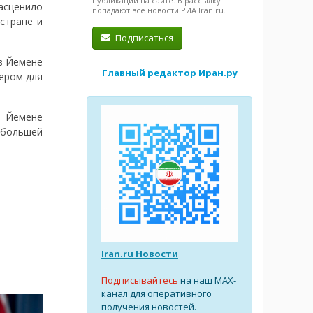
публикации на сайте. В рассылку
асценило
попадают все новости РИА Iran.ru.
стране и
Подписаться
в Йемене
Главный редактор Иран.ру
ером для
в Йемене
 большей
Iran.ru Новости
Подписывайтесь
на наш MAX-
канал для оперативного
получения новостей.