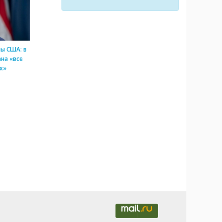
ы США: в
на «все
х»