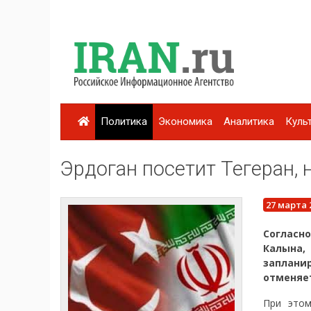
Политика
Экономика
Аналитика
Куль
Эрдоган посетит Тегеран, 
27 марта 
Согласн
Калына
запланир
отменяет
При это