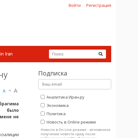
Войти
Регистрация
in Iran
Подписка
ну
A
A
Аналитика Иран.ру
брагима
Экономика
к было
Политика
емене не
Новость в Online режиме
Новости в On-Line режиме - мгновенное
получение новости сразу после
коалиции