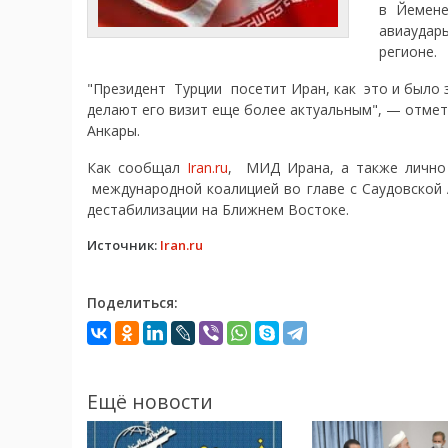
в Йемене
авиаудар
регионе.
"Президент Турции посетит Иран, как это и было 
делают его визит еще более актуальным", — отмет
Анкары.
Как сообщал
Iran.ru
, МИД Ирана, а также лично
международной коалицией во главе с Саудовской 
дестабилизации на Ближнем Востоке.
Источник:
Iran.ru
Поделиться:
Ещё новости