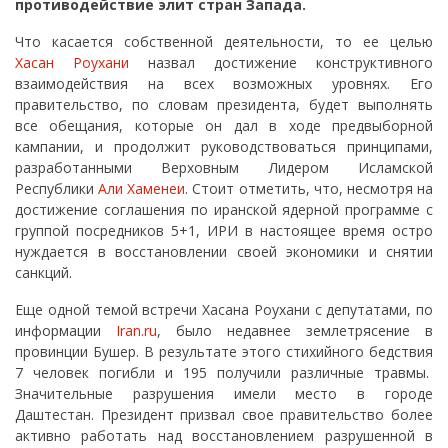
противодействие элит стран Запада.
Что касается собственной деятельности, то ее целью
Хасан Роухани
назвал достижение конструктивного
взаимодействия на всех возможных уровнях. Его
правительство, по словам президента, будет выполнять
все обещания, которые он дал в ходе предвыборной
кампании, и продолжит руководствоваться принципами,
разработанными Верховным Лидером Исламской
Республики
Али Хаменеи
. Стоит отметить, что, несмотря на
достижение соглашения по иранской ядерной программе с
группой посредников 5+1, ИРИ в настоящее время остро
нуждается в восстановлении своей экономики и снятии
санкций.
Еще одной темой встречи Хасана Роухани с депутатами, по
информации
Iran.ru
, было недавнее землетрясение в
провинции Бушер. В результате этого стихийного бедствия
7 человек погибли и 195 получили различные травмы.
Значительные разрушения имели место в городе
Даштестан. Президент призвал свое правительство более
активно работать над восстановлением разрушенной в