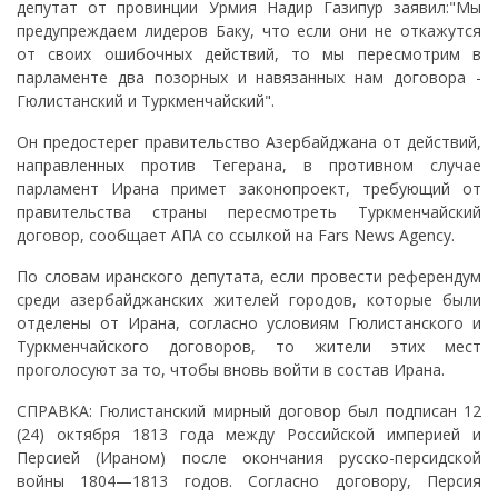
депутат от провинции Урмия Надир Газипур заявил:"Мы
предупреждаем лидеров Баку, что если они не откажутся
от своих ошибочных действий, то мы пересмотрим в
парламенте два позорных и навязанных нам договора -
Гюлистанский и Туркменчайский".
Он предостерег правительство Азербайджана от действий,
направленных против Тегерана, в противном случае
парламент Ирана примет законопроект, требующий от
правительства страны пересмотреть Туркменчайский
договор, сообщает АПА со ссылкой на Fars News Agency.
По словам иранского депутата, если провести референдум
среди азербайджанских жителей городов, которые были
отделены от Ирана, согласно условиям Гюлистанского и
Туркменчайского договоров, то жители этих мест
проголосуют за то, чтобы вновь войти в состав Ирана.
СПРАВКА: Гюлистанский мирный договор был подписан 12
(24) октября 1813 года между Российской империей и
Персией (Ираном) после окончания русско-персидской
войны 1804—1813 годов. Согласно договору, Персия