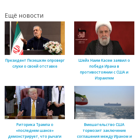
Ещё новости
Президент Пезешкян опроверг
Шейх Наим Касем заявил о
слухи о своей отставке
победе Ирана в
противостоянии с США и
Израилем
Риторика Трампа о
Вмешательство США
«последнем шансе»
тормозит заключение
демонстрирует, что рычаги
соглашения между Ираном и