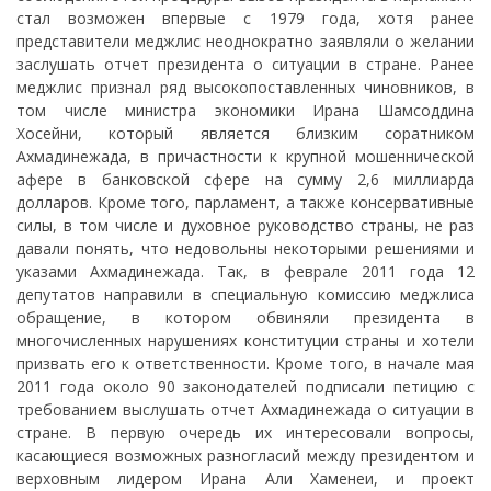
стал возможен впервые с 1979 года, хотя ранее
представители меджлис неоднократно заявляли о желании
заслушать отчет президента о ситуации в стране. Ранее
меджлис признал ряд высокопоставленных чиновников, в
том числе министра экономики Ирана Шамсоддина
Хосейни, который является близким соратником
Ахмадинежада, в причастности к крупной мошеннической
афере в банковской сфере на сумму 2,6 миллиарда
долларов. Кроме того, парламент, а также консервативные
силы, в том числе и духовное руководство страны, не раз
давали понять, что недовольны некоторыми решениями и
указами Ахмадинежада. Так, в феврале 2011 года 12
депутатов направили в специальную комиссию меджлиса
обращение, в котором обвиняли президента в
многочисленных нарушениях конституции страны и хотели
призвать его к ответственности. Кроме того, в начале мая
2011 года около 90 законодателей подписали петицию с
требованием выслушать отчет Ахмадинежада о ситуации в
стране. В первую очередь их интересовали вопросы,
касающиеся возможных разногласий между президентом и
верховным лидером Ирана Али Хаменеи, и проект