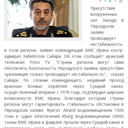
A
A
A
Присутствие
вооруженных
сил Запада в
Персидском
заливе
провоцирует
нестабильность
в этом регионе, заявил командующий ВМС Ирана контр-
адмирал Хабиболла Сайари. Об этом сообщает иранский
телеканал Press TV. "Страны региона могут сами
обеспечить безопасность Персидского залива, присутствие
чужеземцев только провоцирует нестабильность", - сказал
Сайари. По словам командующего, недавний проход
иранских боевых кораблей через Суэцкий канал,
осуществленный впервые с 1979 года, подтвердил широкие
возможности ВМС Ирана, благодаря которым страны
региона могут гарантировать стабильность обстановки в
Персидском заливе. Фрегат Alvand водоизмещением 1500
тонн и судно обеспечения Kharg водоизмещением 33000
тонны ВМС Ирана в феврале прошли через Суэцкий канал в