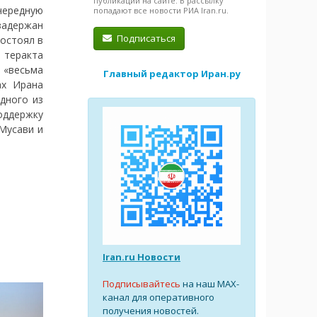
публикации на сайте. В рассылку
чередную
попадают все новости РИА Iran.ru.
адержан
Подписаться
состоял в
 теракта
 «весьма
Главный редактор Иран.ру
ах Ирана
дного из
оддержку
Мусави и
Iran.ru Новости
Подписывайтесь
на наш MAX-
канал для оперативного
получения новостей.