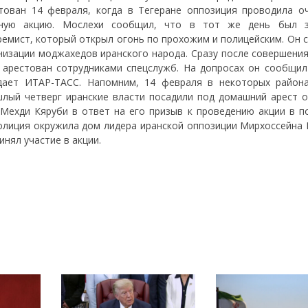
тован 14 февраля, когда в Тегеране оппозиция проводила о
чную акцию. Мослехи сообщил, что в тот же день был з
ремист, который открыл огонь по прохожим и полицейским. Он 
изации моджахедов иранского народа. Сразу после совершения
 арестован сотрудниками спецслужб. На допросах он сообщил
едает ИТАР-ТАСС. Напомним, 14 февраля в некоторых район
лый четверг иранские власти посадили под домашний арест о
 Мехди Кяруби в ответ на его призыв к проведению акции в п
полиция окружила дом лидера иранской оппозиции Мирхоссейна 
нял участие в акции.