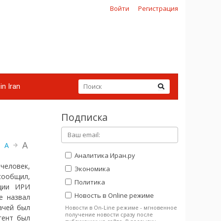
Войти
Регистрация
in Iran
Подписка
A
A
Аналитика Иран.ру
человек,
Экономика
сообщил,
Политика
ации ИРИ
Новость в Online режиме
е назвал
ачей был
Новости в On-Line режиме - мгновенное
получение новости сразу после
гент был