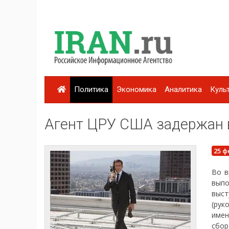
Политика
Экономика
Аналитика
Куль
Агент ЦРУ США задержан 
25 ф
Во в
выпо
выс
(рук
имен
сбор