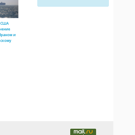
 США
чение
Ираном и
скому