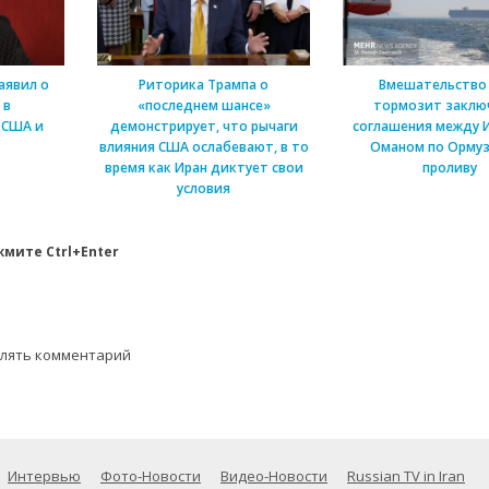
аявил о
Риторика Трампа о
Вмешательство
 в
«последнем шансе»
тормозит заклю
 США и
демонстрирует, что рычаги
соглашения между 
влияния США ослабевают, в то
Оманом по Ормуз
время как Иран диктует свои
проливу
условия
мите Ctrl+Enter
влять комментарий
Интервью
Фото-Новости
Видео-Новости
Russian TV in Iran