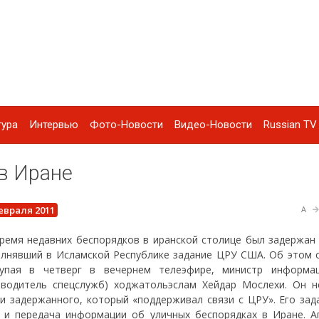
тура
Интервью
Фото-Новости
Видео-Новости
Russian TV 
в Иране
евраля 2011
A
ремя недавних беспорядков в иранской столице был задержан 
лнявший в Исламской Республике задание ЦРУ США. Об этом 
тупая в четверг в вечернем телеэфире, министр информ
оводитель спецслужб) ходжатольэслам Хейдар Мослехи. Он н
и задержанного, который «поддерживал связи с ЦРУ». Его зад
 и передача информации об уличных беспорядках в Иране. А