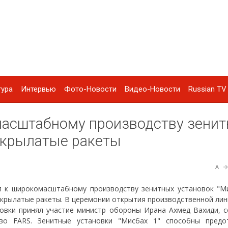
тура
Интервью
Фото-Новости
Видео-Новости
Russian TV 
масштабному производству зени
 крылатые ракеты
A
л к широкомасштабному производству зенитных установок "Ми
крылатые ракеты. В церемонии открытия производственной лин
новки принял участие министр обороны Ирана Ахмед Вахиди, 
во FARS. Зенитные установки "Мисбах 1" способны предо