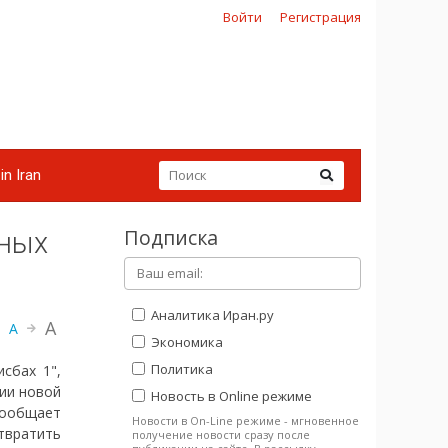
Войти
Регистрация
in Iran
Подписка
тных
Аналитика Иран.ру
A
A
Экономика
Политика
сбах 1",
ии новой
Новость в Online режиме
сообщает
Новости в On-Line режиме - мгновенное
твратить
получение новости сразу после