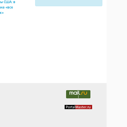
ы США: в
на «все
х»