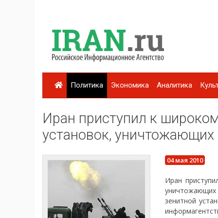
Политика
Экономика
Аналитика
Куль
Иран приступил к широко
установок, уничтожающих
04 мая 2010
Иран приступи
уничтожающих 
зенитной уста
информагентст