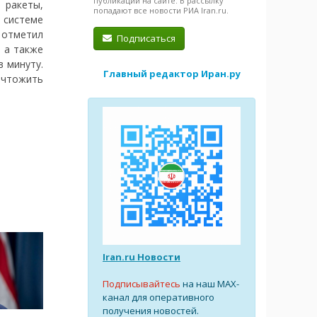
публикации на сайте. В рассылку
 ракеты,
попадают все новости РИА Iran.ru.
системе
 отметил
Подписаться
 а также
 минуту.
Главный редактор Иран.ру
ичтожить
Iran.ru Новости
Подписывайтесь
на наш MAX-
канал для оперативного
получения новостей.