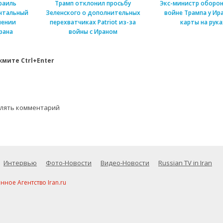
раиль
Трамп отклонил просьбу
Экс-министр оборон
нтальный
Зеленского о дополнительных
войне Трампа у Ира
шении
перехватчиках Patriot из-за
карты на рука
рана
войны с Ираном
мите Ctrl+Enter
влять комментарий
Интервью
Фото-Новости
Видео-Новости
Russian TV in Iran
ое Агентство Iran.ru