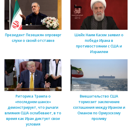
Президент Пезешкян опроверг
Шейх Наим Касем заявил о
слухи о своей отставке
победе Ирана в
противостоянии с США и
Израилем
Риторика Трампа о
Вмешательство США
«последнем шансе»
тормозит заключение
демонстрирует, что рычаги
соглашения между Ираном и
влияния США ослабевают, в то
Оманом по Ормузскому
время как Иран диктует свои
проливу
условия