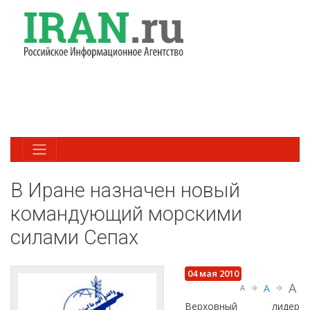
В Иране назначен новый
командующий морскими
силами Сепах
04 мая 2010
A
A
A
Верховный лидер