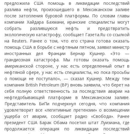
предложила США помощь в ликвидации последствий
разлива нефти, произошедшего в Мексиканском заливе
после затопления буровой платформы. По словам главы
компании Хайдара Бахмани, иранские специалисты могут
собрать разлившуюся нефть и предотвратить
экологическую катастрофу, сообщает Газета.Ru со ссылкой
на Reuters. Ранее о том, что его страна готова оказать
помощь США в борьбе с нефтяным пятном, заявил министр
иностранных дел Франции Бернар Кушнер. «Это —
грандиозная катастрофа. Мы готовы оказать помощь
американской стороне, у нас есть определенный опыт в
нефтяной сфере, у нас есть специалисты, но пока просьбы
о помощи не поступало», — сказал Кушнер. Между тем
компания British Petroleum (ВР) вновь заявила, что берет на
себя полную ответственность за последствия аварии на
нефтедобывающей платформе в Мексиканском заливе.
Представитель БиПи подчеркнул сегодня, что компания
удовлетворит все «легитимные претензии» о возмещении
ущерба от аварии, сообщает радио «Свобода». Ранее
президент США Барак Обама посетил штат Луизиана, где
продолжается операция по ликвидации последствий