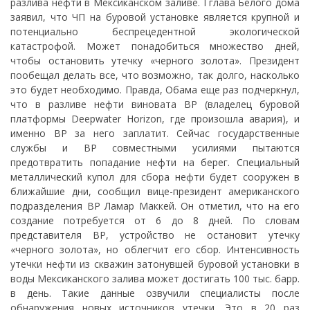
разлива нефти в Мексиканском заливе. Гглава Белого дома
заявил, что ЧП на буровой установке является крупной и
потенциально беспрецедентной экологической
катастрофой. Может понадобиться множество дней,
чтобы остановить утечку «черного золота». Президент
пообещал делать все, что возможно, так долго, насколько
это будет необходимо. Правда, Обама еще раз подчеркнул,
что в разливе нефти виновата ВР (владелец буровой
платформы Deepwater Horizon, где произошла авария), и
именно ВР за него заплатит. Сейчас государственные
службы и ВР совместными усилиями пытаются
предотвратить попадание нефти на берег. Специальный
металлический купол для сбора нефти будет сооружен в
ближайшие дни, сообщил вице-президент американского
подразделения BP Ламар Маккей. Он отметил, что на его
создание потребуется от 6 до 8 дней. По словам
представителя BP, устройство не остановит утечку
«черного золота», но облегчит его сбор. Интенсивность
утечки нефти из скважин затонувшей буровой установки в
воды Мексиканского залива может достигать 100 тыс. барр.
в день. Такие данные озвучили специалисты после
обнаружения новых источников утечки. Это в 20 раз