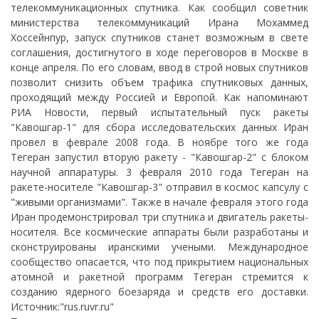
телекоммуникационных спутника. Как сообщил советник
министерства телекоммуникаций Ирана Мохаммед
Хоссейнпур, запуск спутников станет возможным в свете
соглашения, достигнутого в ходе переговоров в Москве в
конце апреля. По его словам, ввод в строй новых спутников
позволит снизить объем трафика спутниковых данных,
проходящий между Россией и Европой. Как напоминают
РИА Новости, первый испытательный пуск ракеты
"Кавошгар-1" для сбора исследовательских данных Иран
провел в феврале 2008 года. В ноябре того же года
Тегеран запустил вторую ракету - "Кавошгар-2" с блоком
научной аппаратуры. 3 февраля 2010 года Тегеран на
ракете-носителе "Кавошгар-3" отправил в космос капсулу с
"живыми организмами". Также в начале февраля этого года
Иран продемонстрировал три спутника и двигатель ракеты-
носителя. Все космические аппараты были разработаны и
сконструированы иранскими учеными. Международное
сообщество опасается, что под прикрытием национальных
атомной и ракетной программ Тегеран стремится к
созданию ядерного боезаряда и средств его доставки.
Источник:"rus.ruvr.ru"