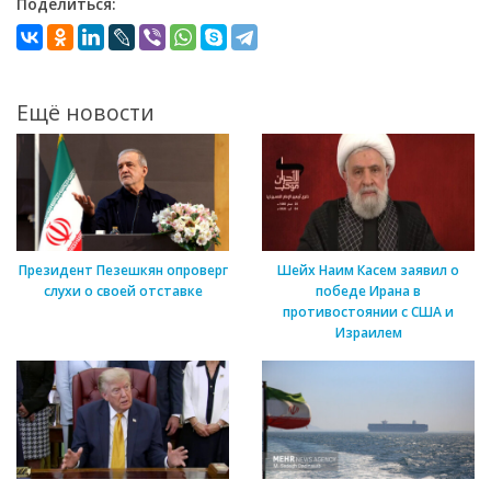
Поделиться:
Ещё новости
Президент Пезешкян опроверг
Шейх Наим Касем заявил о
слухи о своей отставке
победе Ирана в
противостоянии с США и
Израилем