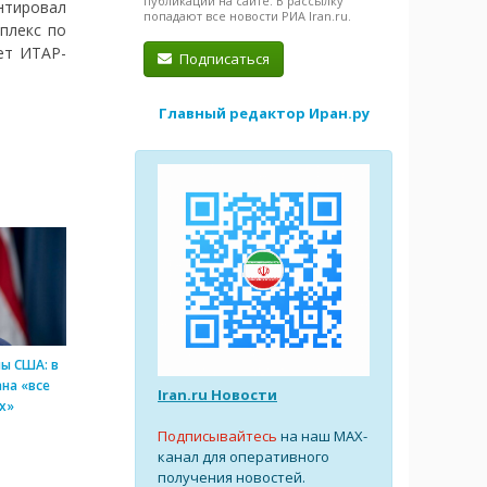
публикации на сайте. В рассылку
ентировал
попадают все новости РИА Iran.ru.
плекс по
ет ИТАР-
Подписаться
Главный редактор Иран.ру
ы США: в
на «все
Iran.ru Новости
х»
Подписывайтесь
на наш MAX-
канал для оперативного
получения новостей.