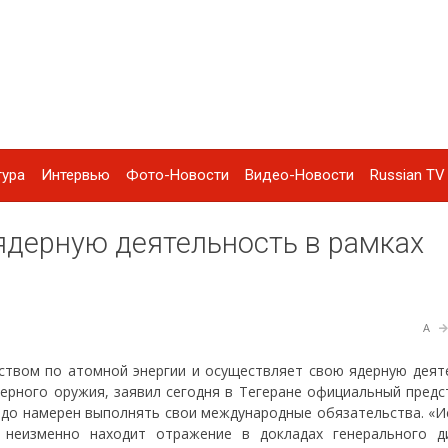
тура
Интервью
Фото-Новости
Видео-Новости
Russian TV 
ядерную деятельность в рамках
A
ством по атомной энергии и осуществляет свою ядерную деят
дерного оружия, заявил сегодня в Тегеране официальный предс
рдо намерен выполнять свои международные обязательства. «И
 неизменно находит отражение в докладах генерального д