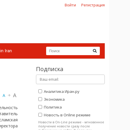
Войти
Регистрация
in Iran
Подписка
Аналитика Иран.ру
A
A
Экономика
Политика
ельность
тавитель
Новость в Online режиме
сламская
Новости в On-Line режиме - мгновенное
иректора
получение новости сразу после