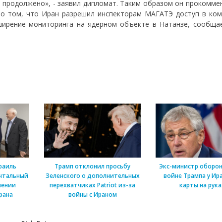
ет продолжено», - заявил дипломат. Таким образом он прокомм
о том, что Иран разрешил инспекторам МАГАТЭ доступ в ком
ширение мониторинга на ядерном объекте в Натанзе, сообща
раиль
Трамп отклонил просьбу
Экс-министр оборон
нтальный
Зеленского о дополнительных
войне Трампа у Ира
шении
перехватчиках Patriot из-за
карты на рука
рана
войны с Ираном