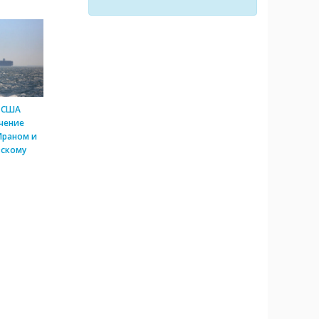
 США
чение
Ираном и
скому