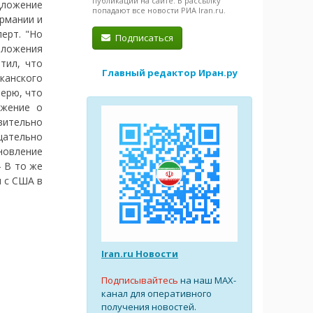
публикации на сайте. В рассылку
дложение
попадают все новости РИА Iran.ru.
рмании и
перт. "Но
Подписаться
оложения
тил, что
Главный редактор Иран.ру
анского
верю, что
ожение о
вительно
тщательно
новление
- В то же
м с США в
Iran.ru Новости
Подписывайтесь
на наш MAX-
канал для оперативного
получения новостей.