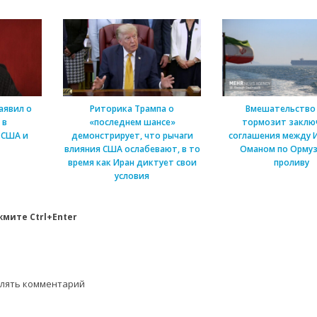
аявил о
Риторика Трампа о
Вмешательство
 в
«последнем шансе»
тормозит заклю
 США и
демонстрирует, что рычаги
соглашения между 
влияния США ослабевают, в то
Оманом по Ормуз
время как Иран диктует свои
проливу
условия
мите Ctrl+Enter
влять комментарий