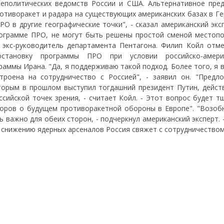
шнеполитических ведомств России и США. Альтернативное пре
тиворакет и радара на существующих американских базах в Ге
О в другие географические точки", - сказал американский экс
рограмме ПРО, не могут быть решены простой сменой местоп
 экс-руководитель департамента Пентагона. Филип Койл отме
становку программы ПРО при условии российско-америк
аммы Ирана. "Да, я поддерживаю такой подход. Более того, я 
троена на сотрудничество с Россией", - заявил он. "Предл
торым в прошлом выступил тогдашний президент Путин, дейст
ссийской точек зрения, - считает Койл. - Этот вопрос будет 
воров о будущем противоракетной обороны в Европе". "Возоб
важно для обеих сторон, - подчеркнул американский эксперт. 
о снижению ядерных арсеналов Россия свяжет с сотрудничество