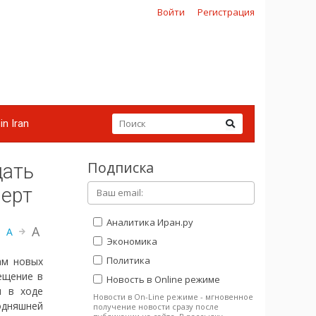
Войти
Регистрация
in Iran
Подписка
щать
перт
Аналитика Иран.ру
A
A
Экономика
Политика
ам новых
ещение в
Новость в Online режиме
я в ходе
Новости в On-Line режиме - мгновенное
годняшней
получение новости сразу после