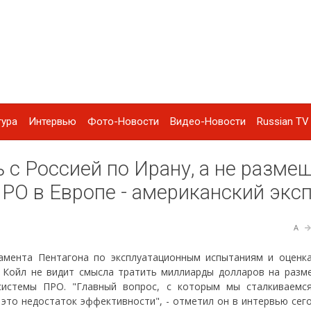
тура
Интервью
Фото-Новости
Видео-Новости
Russian TV 
 с Россией по Ирану, а не разме
О в Европе - американский экс
A
тамента Пентагона по эксплуатационным испытаниям и оценк
 Койл не видит смысла тратить миллиарды долларов на разм
системы ПРО. "Главный вопрос, с которым мы сталкиваемс
- это недостаток эффективности", - отметил он в интервью се