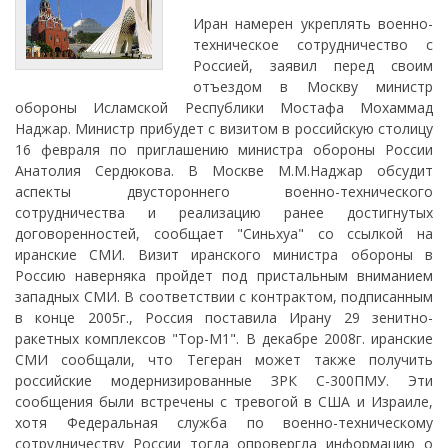
Иран намерен укреплять военно-
техническое сотрудничество с
Россией, заявил перед своим
отъездом в Москву министр
обороны Исламской Республики Мостафа Мохаммад
Наджар. Министр прибудет с визитом в российскую столицу
16 февраля по приглашению министра обороны России
Анатолия Сердюкова. В Москве М.М.Наджар обсудит
аспекты двустороннего военно-технического
сотрудничества и реализацию ранее достигнутых
договоренностей, сообщает "Синьхуа" со ссылкой на
иранские СМИ. Визит иранского министра обороны в
Россию наверняка пройдет под пристальным вниманием
западных СМИ. В соответствии с контрактом, подписанным
в конце 2005г., Россия поставила Ирану 29 зенитно-
ракетных комплексов "Тор-М1". В декабре 2008г. иранские
СМИ сообщали, что Тегеран может также получить
российские модернизированные ЗРК С-300ПМУ. Эти
сообщения были встречены с тревогой в США и Израиле,
хотя Федеральная служба по военно-техническому
сотрудничеству России тогда опровергла информацию о