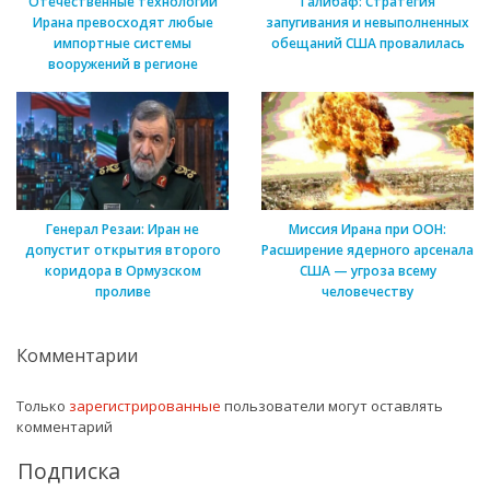
Отечественные технологии
Галибаф: Стратегия
Ирана превосходят любые
запугивания и невыполненных
импортные системы
обещаний США провалилась
вооружений в регионе
Генерал Резаи: Иран не
Миссия Ирана при ООН:
допустит открытия второго
Расширение ядерного арсенала
коридора в Ормузском
США — угроза всему
проливе
человечеству
Комментарии
Только
зарегистрированные
пользователи могут оставлять
комментарий
Подписка