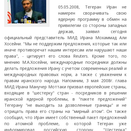
05.05.2008, Тегеран Иран не
намерен сворачивать свою
ядерную программу в обмен на
привилегии со стороны западных
держав, заявил сегодня
официальный представитель МИД Ирана Мохаммад Али
Хосейни. "Мы не поддержим предложения, которые так или
иначе противоречат нашим интересам или нарушают наши
права", - цитирует его слова Reuters. Кроме того, по
мнению М.А.Хосейни, международные посредники должны
делать предложения Ирану с учетом современных реалий и
международных правовых норм, а также с уважением к
правам иранского народа. Напомним, 3 мая 2008г. глава
МИД Ирана Манучер Моттаки призвал европейские страны,
входящие в "шестерку" стран - посредников в решении
иранской ядерной проблемы, в "пакете предложений"
Тегерану "не выходить за дозволенные границы" и не
отрицать права его страны на "мирный атом". Он также
сообщил, что Иран имеет собственный пакет предложений
по атомной проблеме, о которой Тегеран уже
информировал российскую сторону. "Шестерка"