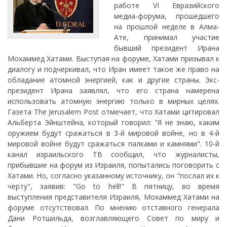
работе VI Евразийского
медиа-форума, прошедшего
на прошлой неделе в Алма-
Ате, принимал участие
бывший президент Ирана
Мохаммед Хатами. Выступая на форуме, Хатами призывал к
диалогу и подчеркивал, что Иран имеет такое же право на
обладание атомной энергией, как и другие страны. Экс-
президент Ирана заявлял, что его страна намерена
использовать атомную энергию только в мирных целях.
Газета The Jerusalem Post отмечает, что Хатами цитировал
Альберта Эйнштейна, который говорил: "Я не знаю, каким
оружием будут сражаться в 3-й мировой войне, но в 4-й
мировой войне будут сражаться палками и камнями". 10-й
канал израильского ТВ сообщил, что журналисты,
прибывшие на форум из Израиля, попытались поговорить с
Хатами. Но, согласно указанному источнику, он "послал их к
черту", заявив: "Go to hell!" В пятницу, во время
выступления представителя Израиля, Мохаммед Хатами на
форуме отсутствовал. По мнению отставного генерала
Дани Ротшильда, возглавляющего Совет по миру и