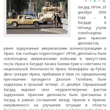
A
A
A
Багдад. ИРНА. 29
декабря 2006
года -- В
Багдаде в
пятницу утром
освобождены
двое иранских
дипломатов,
ранее задержанные американскими военнослужащими в
Ираке. Как сообщил корреспондент ИРНА, дипломаты были
освобождены американскими войсками в присутствии
посла Ирана в Багдаде Хасана Каземи-Куми и советника по
национальной безопасности Ирака Моваффака ар-Рубаи.
Двое граждан Ирана, прибывших в Ирак по официальному
приглашению президента Джалаля Талабани, были
задержаны в прошлый четверг, 21 декабря. Официальный
Багдад выразил свое неудовлетворение фактом
задержания. Иранские дипломаты были приглашены в
Багдад в рамках соглашения между Ираном и Ираком,
направленного на улучшение ситуации в области