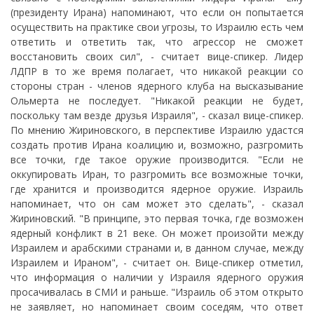
(президенту Ирана) напоминают, что если он попытается
осуществить на практике свои угрозы, то Израилю есть чем
ответить и ответить так, что агрессор не сможет
восстановить своих сил", - считает вице-спикер. Лидер
ЛДПР в то же время полагает, что никакой реакции со
стороны стран - членов ядерного клуба на высказывание
Ольмерта не последует. "Никакой реакции не будет,
поскольку там везде друзья Израиля", - сказал вице-спикер.
По мнению Жириновского, в перспективе Израилю удастся
создать против Ирана коалицию и, возможно, разгромить
все точки, где такое оружие производится. "Если не
оккупировать Иран, то разгромить все возможные точки,
где хранится и производится ядерное оружие. Израиль
напоминает, что он сам может это сделать", - сказал
Жириновский. "В принципе, это первая точка, где возможен
ядерный конфликт в 21 веке. Он может произойти между
Израилем и арабскими странами и, в данном случае, между
Израилем и Ираном", - считает он. Вице-спикер отметил,
что информация о наличии у Израиля ядерного оружия
просачивалась в СМИ и раньше. "Израиль об этом открыто
не заявляет, но напоминает своим соседям, что ответ