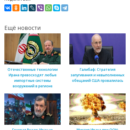
Ещё новости
Отечественные технологии
Галибаф: Стратегия
Ирана превосходят любые
запугивания и невыполненных
импортные системы
обещаний США провалилась
вооружений в регионе
Генерал Резаи: Иран не
Миссия Ирана при ООН: