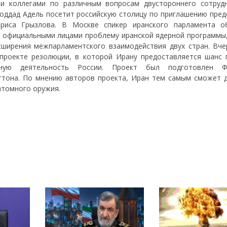
ми коллегами по различным вопросам двустороннего сотрудн
оддад Адель посетит российскую столицу по приглашению пред
риса Грызлова. В Москве спикер иранского парламента о
 официальными лицами проблему иранской ядерной программы,
сширения межпарламентского взаимодействия двух стран. Вче
 проекте резолюции, в которой Ирану предоставляется шанс 
ную деятельность России. Проект был подготовлен Фр
гтона. По мнению авторов проекта, Иран тем самым сможет д
атомного оружия.