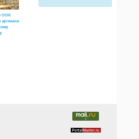
и ООН:
 арсенала
сему
у