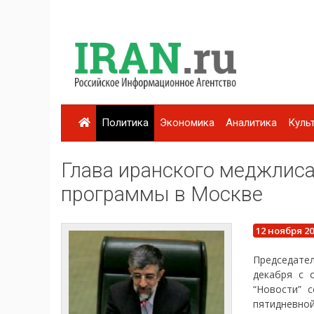
Политика
Экономика
Аналитика
Куль
Глава иранского меджлиса
программы в Москве
12 ноября 2
Председател
декабря с 
“Новости” 
пятидневной