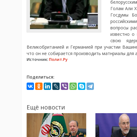
белорусски
Голам Али Х
Госдумы Бо
российскими
вопросы ра
известно о
свою ядер
Великобританией и Германией при участии Вашин
что он не собирается производить матнриалы для 
Источник:
Полит.Ру
Поделиться:
Ещё новости