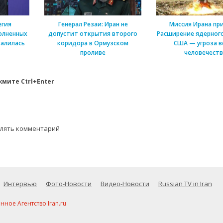
егия
Генерал Резаи: Иран не
Миссия Ирана пр
олненных
допустит открытия второго
Расширение ядерного
алилась
коридора в Ормузском
США — угроза в
проливе
человечеств
мите Ctrl+Enter
влять комментарий
Интервью
Фото-Новости
Видео-Новости
Russian TV in Iran
ое Агентство Iran.ru