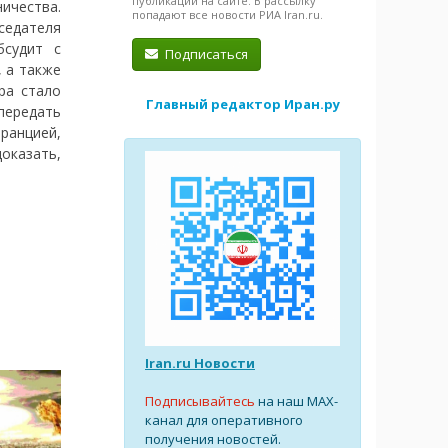
публикации на сайте. В рассылку
ичества.
попадают все новости РИА Iran.ru.
седателя
бсудит с
Подписаться
 а также
ра стало
Главный редактор Иран.ру
передать
анцией,
оказать,
Iran.ru Новости
Подписывайтесь
на наш MAX-
канал для оперативного
получения новостей.