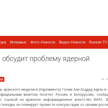
тура
Интервью
Фото-Новости
Видео-Новости
Russian TV 
 обсудит проблему ядерной
005
A
ь иранского меджлиса (парламента) Голам Али Ходдад Адель в 
официальным визитом посетит Россию и Белоруссию, сооб
со ссылкой на иранское информационное агентство ФАРС. 
 поездки он планирует провести консультации со своими росси