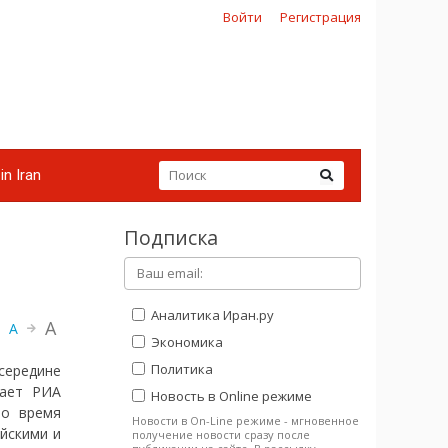
Войти
Регистрация
in Iran
Подписка
Аналитика Иран.ру
A
A
Экономика
Политика
середине
щает РИА
Новость в Online режиме
Во время
Новости в On-Line режиме - мгновенное
йскими и
получение новости сразу после