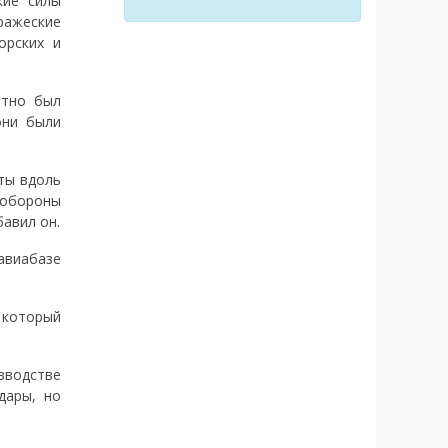
кие силы
ражеские
орских и
атно был
они были
ты вдоль
 обороны
авил он.
авиабазе
 который
зводстве
дары, но