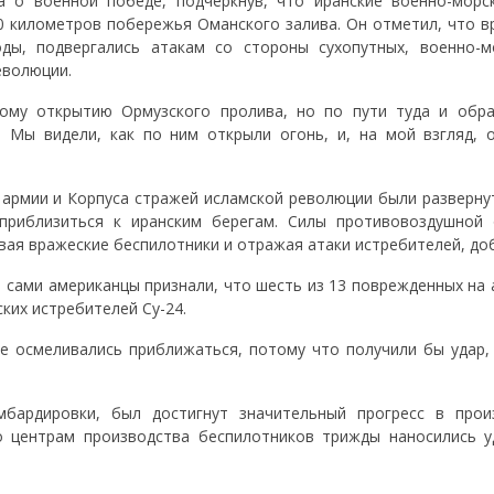
 о военной победе, подчеркнув, что иранские военно-морс
 километров побережья Оманского залива. Он отметил, что в
оды, подвергались атакам со стороны сухопутных, военно-м
еволюции.
ному открытию Ормузского пролива, но по пути туда и обр
 Мы видели, как по ним открыли огонь, и, на мой взгляд, 
ы армии и Корпуса стражей исламской революции были разверну
приблизиться к иранским берегам. Силы противовоздушной
вая вражеские беспилотники и отражая атаки истребителей, доб
 сами американцы признали, что шесть из 13 поврежденных на 
ких истребителей Су-24.
е осмеливались приближаться, потому что получили бы удар,
бардировки, был достигнут значительный прогресс в прои
о центрам производства беспилотников трижды наносились у