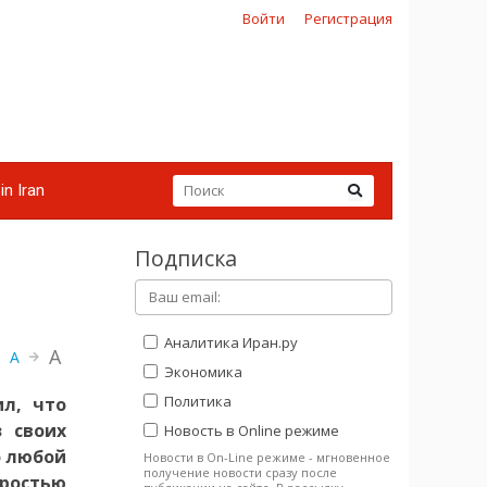
Войти
Регистрация
in Iran
Подписка
Аналитика Иран.ру
A
A
Экономика
Политика
л, что
 своих
Новость в Online режиме
о любой
Новости в On-Line режиме - мгновенное
получение новости сразу после
яростью