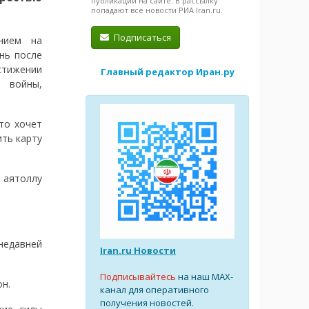
публикации на сайте. В рассылку
попадают все новости РИА Iran.ru.
Подписаться
нием на
нь после
ижении
Главный редактор Иран.ру
 войны,
что хочет
ить карту
 аятоллу
 недавней
Iran.ru Новости
Подписывайтесь
на наш MAX-
он.
канал для оперативного
получения новостей.