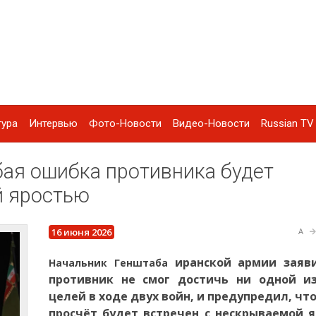
тура
Интервью
Фото-Новости
Видео-Новости
Russian TV 
бая ошибка противника будет
й яростью
16 июня 2026
A
иранской армии заяви
Начальник Генштаба
противник не смог достичь ни одной из
целей в ходе двух войн, и предупредил, чт
просчёт будет встречен с нескрываемой 