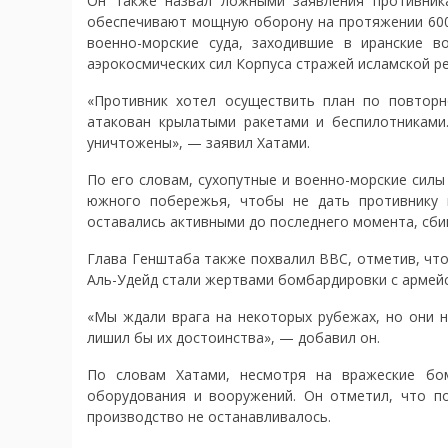
Он также назвал ложными заявления противника
обеспечивают мощную оборону на протяжении 600
военно-морские суда, заходившие в иранские в
аэрокосмических сил Корпуса стражей исламской р
«Противник хотел осуществить план по повтор
атакован крылатыми ракетами и беспилотниками.
уничтожены», — заявил Хатами.
По его словам, сухопутные и военно-морские сил
южного побережья, чтобы не дать противнику 
оставались активными до последнего момента, сби
Глава Генштаба также похвалил ВВС, отметив, что
Аль-Удейд стали жертвами бомбардировки с армейс
«Мы ждали врага на некоторых рубежах, но они н
лишил бы их достоинства», — добавил он.
По словам Хатами, несмотря на вражеские бом
оборудования и вооружений. Он отметил, что п
производство не останавливалось.