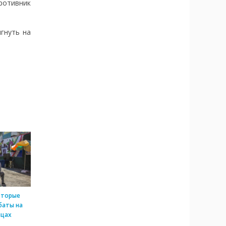
ротивник
гнуть на
вторые
баты на
ицах