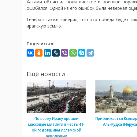
Хатами объяснил политическое и военное пораже
ошибался. Одной из его ошибок была неверная оцен
Генерал также заверил, что эта победа будет за
иранскую землю.
Поделиться:
Ещё новости
По всему Ирану прошли
Приближается Всеми
массовые митинги в честь 41-
Аль-Кудса (Иерус
ой годовщины Исламской
революции