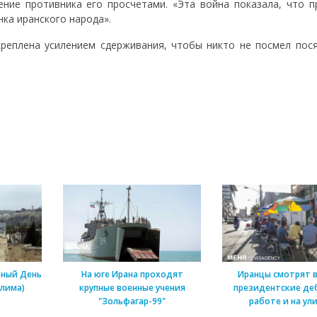
ние противника его просчетами. «Эта война показала, что п
ка иранского народа».
креплена усилением сдерживания, чтобы никто не посмел пося
рный День
На юге Ирана проходят
Иранцы смотрят 
алима)
крупные военные учения
президентские де
"Зольфагар-99"
работе и на ул