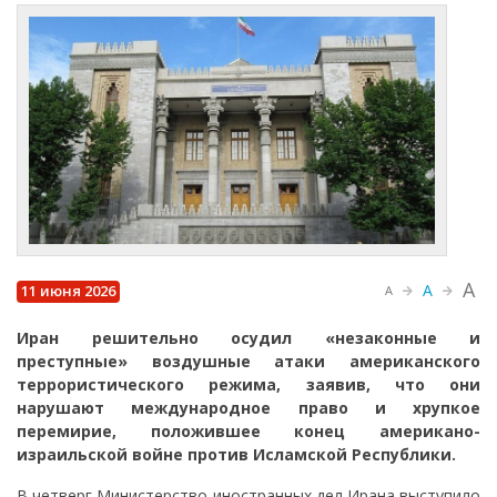
A
A
11 июня 2026
A
Иран решительно осудил «незаконные и
преступные» воздушные атаки американского
террористического режима, заявив, что они
нарушают международное право и хрупкое
перемирие, положившее конец американо-
израильской войне против Исламской Республики.
В четверг Министерство иностранных дел Ирана выступило