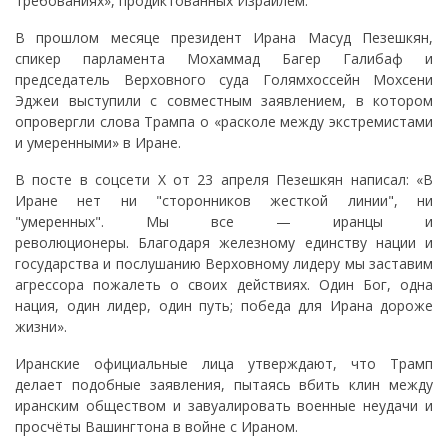
требованиях», продиктованных Израилем.
В прошлом месяце президент Ирана Масуд Пезешкян,
спикер парламента Мохаммад Багер Галибаф и
председатель Верховного суда Голямхоссейн Мохсени
Эджеи выступили с совместным заявлением, в котором
опровергли слова Трампа о «расколе между экстремистами
и умеренными» в Иране.
В посте в соцсети X от 23 апреля Пезешкян написал: «В
Иране нет ни "сторонников жесткой линии", ни
"умеренных". Мы все — иранцы и
революционеры. Благодаря железному единству нации и
государства и послушанию Верховному лидеру мы заставим
агрессора пожалеть о своих действиях. Один Бог, одна
нация, один лидер, один путь; победа для Ирана дороже
жизни».
Иранские официальные лица утверждают, что Трамп
делает подобные заявления, пытаясь вбить клин между
иранским обществом и завуалировать военные неудачи и
просчёты Вашингтона в войне с Ираном.