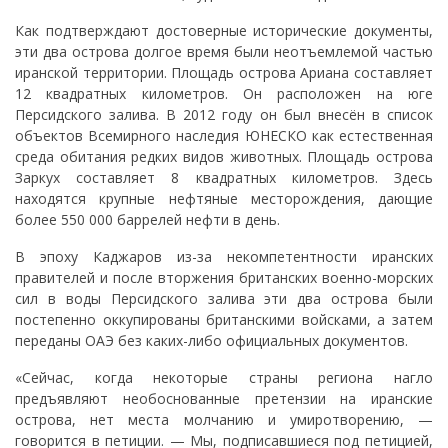
Как подтверждают достоверные исторические документы,
эти два острова долгое время были неотъемлемой частью
иранской территории. Площадь острова Ариана составляет
12 квадратных километров. Он расположен на юге
Персидского залива. В 2012 году он был внесён в список
объектов Всемирного наследия ЮНЕСКО как естественная
среда обитания редких видов животных. Площадь острова
Заркух составляет 8 квадратных километров. Здесь
находятся крупные нефтяные месторождения, дающие
более 550 000 баррелей нефти в день.
В эпоху Каджаров из-за некомпетентности иранских
правителей и после вторжения британских военно-морских
сил в воды Персидского залива эти два острова были
постепенно оккупированы британскими войсками, а затем
переданы ОАЭ без каких-либо официальных документов.
«Сейчас, когда некоторые страны региона нагло
предъявляют необоснованные претензии на иранские
острова, нет места молчанию и умиротворению, —
говорится в петиции. — Мы, подписавшиеся под петицией,