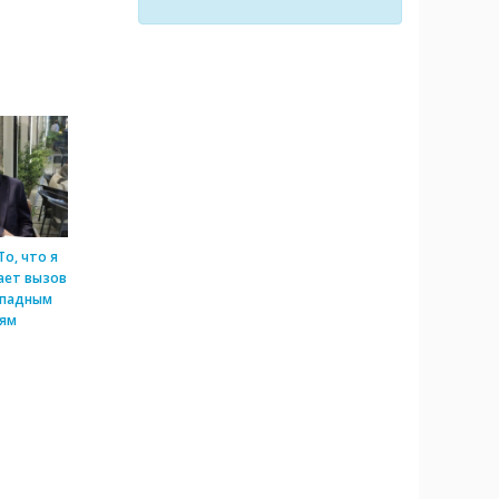
о, что я
ает вызов
падным
иям