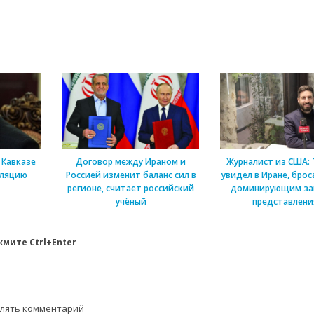
 Кавказе
Договор между Ираном и
Журналист из США: Т
оляцию
Россией изменит баланс сил в
увидел в Иране, брос
регионе, считает российский
доминирующим за
учёный
представлен
мите Ctrl+Enter
влять комментарий