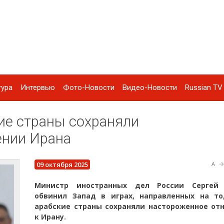
тура
Интервью
Фото-Новости
Видео-Новости
Russian TV 
кие страны сохраняли
ении Ирана
09 октября 2025
A
Министр иностранных дел России Сергей
обвинил Запад в играх, направленных на то
арабские страны сохраняли настороженное от
к Ирану.