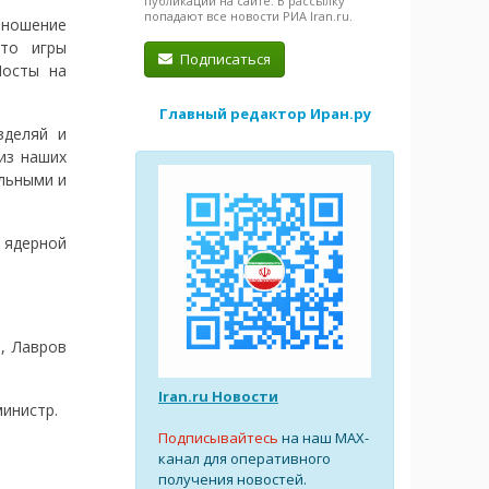
публикации на сайте. В рассылку
попадают все новости РИА Iran.ru.
тношение
Это игры
Подписаться
Мосты на
Главный редактор Иран.ру
зделяй и
из наших
альными и
 ядерной
, Лавров
Iran.ru Новости
министр.
Подписывайтесь
на наш MAX-
канал для оперативного
получения новостей.