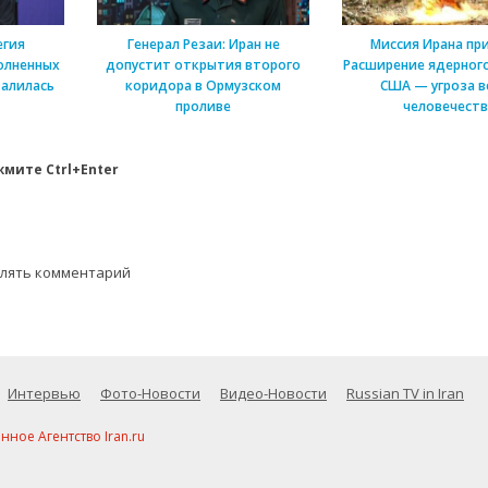
егия
Генерал Резаи: Иран не
Миссия Ирана пр
олненных
допустит открытия второго
Расширение ядерного
алилась
коридора в Ормузском
США — угроза в
проливе
человечеств
мите Ctrl+Enter
влять комментарий
Интервью
Фото-Новости
Видео-Новости
Russian TV in Iran
ое Агентство Iran.ru