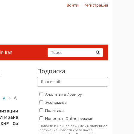
Войти
Регистрация
in Iran
Подписка
м
Аналитика Иран.ру
A
A
Экономика
Политика
изации
л Ирана
Новость в Online режиме
 КНР Си
Новости в On-Line режиме - мгновенное
получение новости сразу после