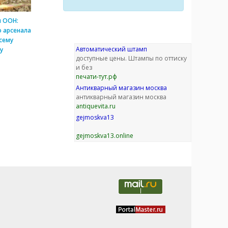
и ООН:
 арсенала
сему
Автоматический штамп
у
доступные цены. Штампы по оттиску
и без
печати-тут.рф
Антикварный магазин москва
антикварный магазин москва
antiquevita.ru
gejmoskva13
gejmoskva13.online