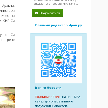
публикации на сайте. В рассылку
попадают все новости РИА Iran.ru.
Аракчи,
инистров
Подписаться
ничества
м КНР Си
Главный редактор Иран.ру
чу с Си
 встрече
Iran.ru Новости
Подписывайтесь
на наш MAX-
канал для оперативного
получения новостей.