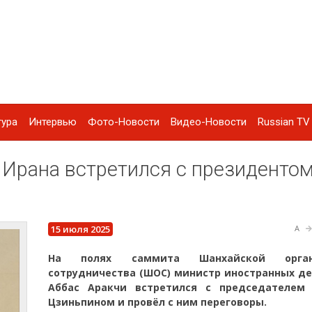
тура
Интервью
Фото-Новости
Видео-Новости
Russian TV 
Ирана встретился с президенто
15 июля 2025
A
На полях саммита Шанхайской орган
сотрудничества (ШОС) министр иностранных де
Аббас Аракчи встретился с председателем
Цзиньпином и провёл с ним переговоры.