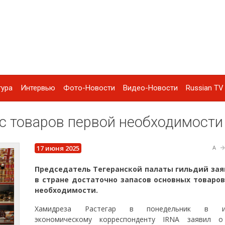
тура
Интервью
Фото-Новости
Видео-Новости
Russian TV 
с товаров первой необходимости
17 июня 2025
A
Председатель Тегеранской палаты гильдий зая
в стране достаточно запасов основных товаро
необходимости.
Хамидреза Растегар в понедельник в ин
экономическому корреспонденту IRNA заявил о