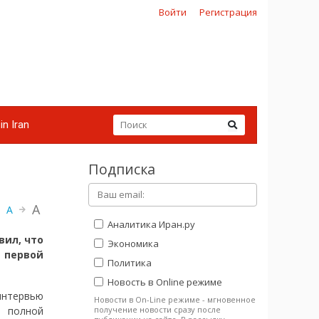
Войти
Регистрация
in Iran
Подписка
A
A
Аналитика Иран.ру
вил, что
Экономика
в первой
Политика
Новость в Online режиме
тервью
Новости в On-Line режиме - мгновенное
получение новости сразу после
 полной