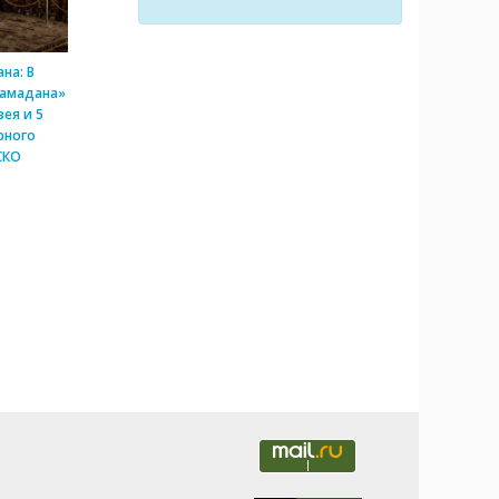
на: В
Рамадана»
ея и 5
рного
СКО