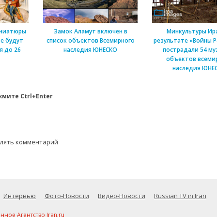
иниатюры
Замок Аламут включен в
Минкультуры Ира
ве будут
список объектов Всемирного
результате «Войны 
я до 26
наследия ЮНЕСКО
пострадали 54 муз
объектов всеми
наследия ЮНЕ
мите Ctrl+Enter
влять комментарий
Интервью
Фото-Новости
Видео-Новости
Russian TV in Iran
ое Агентство Iran.ru