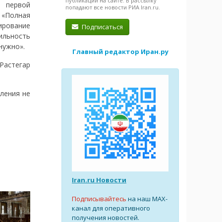
публикации на сайте. В рассылку
в первой
попадают все новости РИА Iran.ru.
 «Полная
ирование
Подписаться
льность
нужно».
Главный редактор Иран.ру
Растегар
ления не
Iran.ru Новости
Подписывайтесь
на наш MAX-
канал для оперативного
получения новостей.