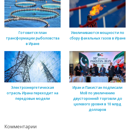
Готовится план
Увеличиваются мощности по
трансформации рыболовства
сбору факельных газов в Иране
в Иране
Электроэнергетическая
Иран и Пакистан подписали
отрасль Ирана переходит на
МоВ по увеличению
передовые модели
двусторонней торговли до
целевого уровня в 10 млрд
долларов
Комментарии