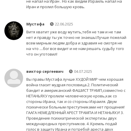
не напал на Иран . Но как видим Израиль напал на
Иран и пролил большую кровь.
Мустафа
22.06.2025
Витя хватит уже воду мутить,тебя не там и не там
нет и правду ты уж точно не знаешь!Лучше пожелай
всем мирным людям добра и здравия не смотря не
на что ....бог все видит и не нам решать судьбу того
что он уготовил!
виктор сергеевич
04.07.2025
Вы правы Мустафа лучше ХУДОЙ МИР чем хорошая
война гласит мудрая пословица.2. Политический
бандит и американский ФАШИСТ ТРАМП,совместно с
НЕТАНЬЯХУ пролили человеческую кровь,как со
стороны Ирана, так и со стороны Израиля. Двум
психически больным преступниками нет прощения!
ГААГА НЕМЕДЛЕННЫЙ АРЕСТ ТРАМПА И НЕТАНЬЯХУ! 3.
Проведение психиатрической экспертизы двух
международных преступников. 4 .Кремль подай
голос в защиту Ирана и потребуй ареста двух