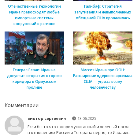
Отечественные технологии
Галибаф: Стратегия
Ирана превосходят любые
запугивания и невыполненных
импортные системы
обещаний США провалилась
вооружений в регионе
Генерал Резаи: Иран не
Миссия Ирана при ООН:
допустит открытия второго
Расширение ядерного арсенала
коридора в Ормузском
США — угроза всему
проливе
человечеству
Комментарии
виктор сергеевич
13.06.2025
Если бы то что говорил упитанный и холеный посол
в отношениях России и Тегерана верно, то Израиль