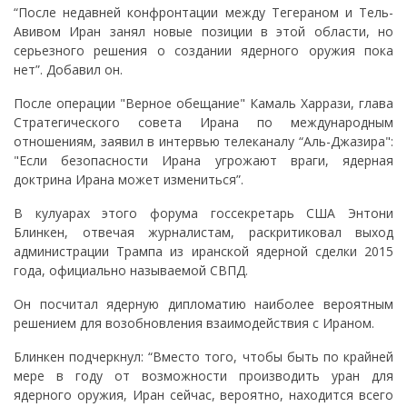
“После недавней конфронтации между Тегераном и Тель-
Авивом Иран занял новые позиции в этой области, но
серьезного решения о создании ядерного оружия пока
нет”. Добавил он.
После операции "Верное обещание" Камаль Харрази, глава
Стратегического совета Ирана по международным
отношениям, заявил в интервью телеканалу “Аль-Джазира":
"Если безопасности Ирана угрожают враги, ядерная
доктрина Ирана может измениться”.
В кулуарах этого форума госсекретарь США Энтони
Блинкен, отвечая журналистам, раскритиковал выход
администрации Трампа из иранской ядерной сделки 2015
года, официально называемой СВПД.
Он посчитал ядерную дипломатию наиболее вероятным
решением для возобновления взаимодействия с Ираном.
Блинкен подчеркнул: “Вместо того, чтобы быть по крайней
мере в году от возможности производить уран для
ядерного оружия, Иран сейчас, вероятно, находится всего