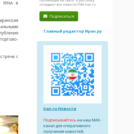
публикации на сайте. В рассылку
И IRNA в
попадают все новости РИА Iran.ru.
Подписаться
иранская
иальными
Главный редактор Иран.ру
лубления
торгово-
встречи с
Iran.ru Новости
Подписывайтесь
на наш MAX-
канал для оперативного
получения новостей.