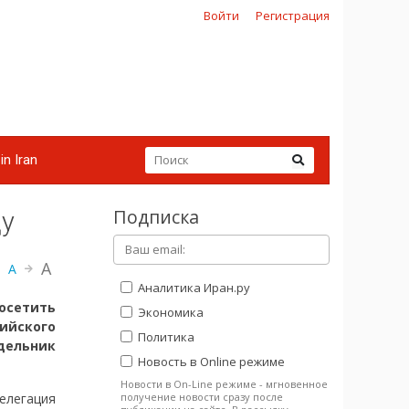
Войти
Регистрация
in Iran
Подписка
ду
A
A
Аналитика Иран.ру
осетить
Экономика
ийского
Политика
дельник
Новость в Online режиме
Новости в On-Line режиме - мгновенное
получение новости сразу после
елегация