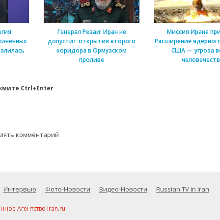
егия
Генерал Резаи: Иран не
Миссия Ирана пр
олненных
допустит открытия второго
Расширение ядерного
алилась
коридора в Ормузском
США — угроза в
проливе
человечеств
мите Ctrl+Enter
влять комментарий
Интервью
Фото-Новости
Видео-Новости
Russian TV in Iran
ое Агентство Iran.ru