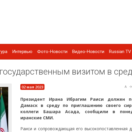
тура
Интервью
Фото-Новости
Видео-Новости
Russian TV 
 государственным визитом в сре
02 мая 2023
A
Президент Ирана Ибрагим Раиси должен п
Дамаск в среду по приглашению своего сир
коллеги Башара Асада, сообщили в поне
иранские СМИ.
Раиси и сопровождающая его высокопоставленная д