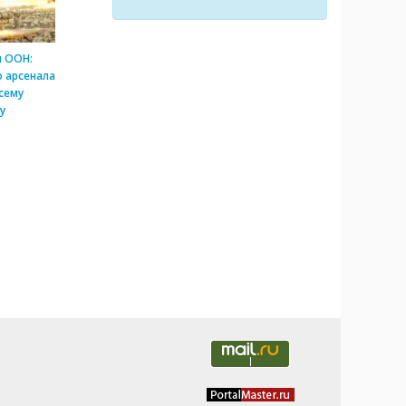
и ООН:
 арсенала
сему
у