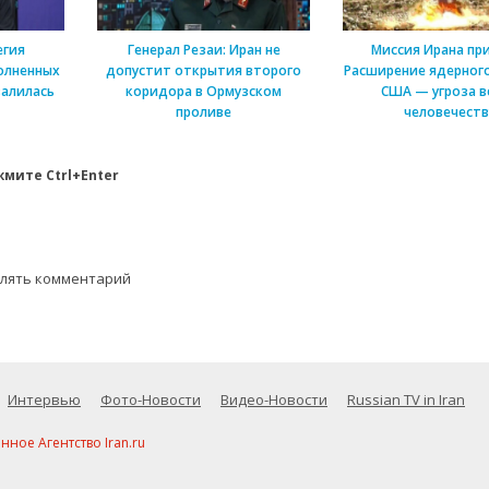
егия
Генерал Резаи: Иран не
Миссия Ирана пр
олненных
допустит открытия второго
Расширение ядерного
алилась
коридора в Ормузском
США — угроза в
проливе
человечеств
мите Ctrl+Enter
влять комментарий
Интервью
Фото-Новости
Видео-Новости
Russian TV in Iran
ое Агентство Iran.ru