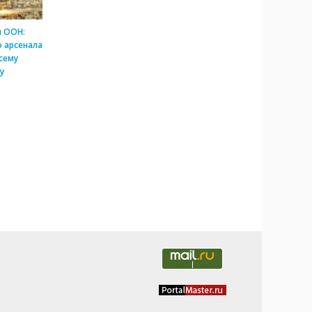
и ООН:
 арсенала
сему
у