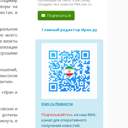
Владимир
публикации на сайте. В рассылку
попадают все новости РИА Iran.ru.
оворы на
нистан, в
Подписаться
циальном
Главный редактор Иран.ру
ле моего
е визиты
лизации
хорошими
ношений,
 высоком
вития».
 «Иран и
Iran.ru Новости
овских и
Подписывайтесь
на наш MAX-
 должны
канал для оперативного
икнуть в
получения новостей.