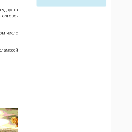
осударств
торгово-
том числе
сламской