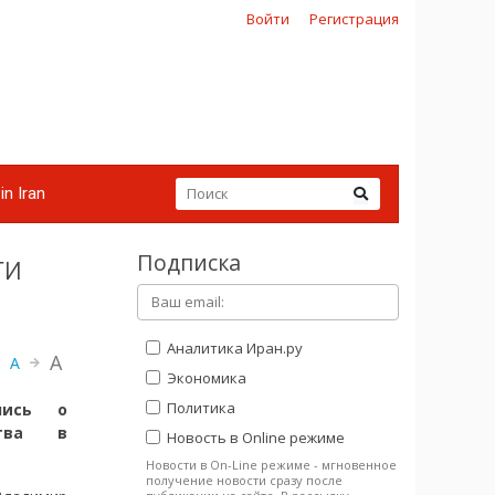
Войти
Регистрация
in Iran
Подписка
ти
Аналитика Иран.ру
A
A
Экономика
Политика
лись о
ства в
Новость в Online режиме
Новости в On-Line режиме - мгновенное
получение новости сразу после