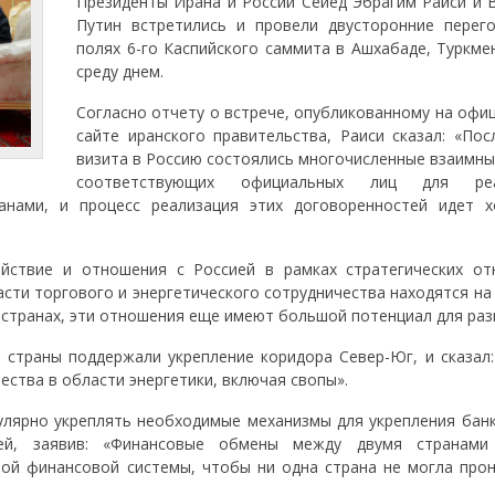
Президенты Ирана и России Сейед Эбрагим Раиси и 
Путин встретились и провели двусторонние перег
полях 6-го Каспийского саммита в Ашхабаде, Туркме
среду днем.
Согласно отчету о встрече, опубликованному на офи
сайте иранского правительства, Раиси сказал: «Пос
визита в Россию состоялись многочисленные взаимны
соответствующих официальных лиц для реа
ранами, и процесс реализация этих договоренностей идет 
ействие и отношения с Россией в рамках стратегических от
сти торгового и энергетического сотрудничества находятся на
 странах, эти отношения еще имеют большой потенциал для раз
 страны поддержали укрепление коридора Север-Юг, и сказал:
ства в области энергетики, включая свопы».
улярно укреплять необходимые механизмы для укрепления банк
й, заявив: «Финансовые обмены между двумя странами
ной финансовой системы, чтобы ни одна страна не могла прон