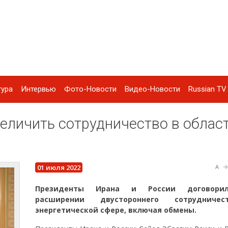
тура
Интервью
Фото-Новости
Видео-Новости
Russian TV 
величить сотрудничество в облас
01 июля 2022
A
Президенты Ирана и России договори
расширении двустороннего сотрудниче
энергетической сфере, включая обмены.