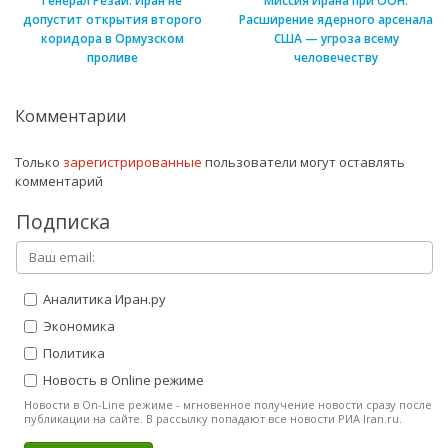
Генерал Резаи: Иран не
Миссия Ирана при ООН:
допустит открытия второго
Расширение ядерного арсенала
коридора в Ормузском
США — угроза всему
проливе
человечеству
Комментарии
Только
зарегистрированные
пользователи могут оставлять
комментарий
Подписка
Аналитика Иран.ру
Экономика
Политика
Новость в Online режиме
Новости в On-Line режиме - мгновенное получение новости сразу после
публикации на сайте. В рассылку попадают все новости РИА Iran.ru.