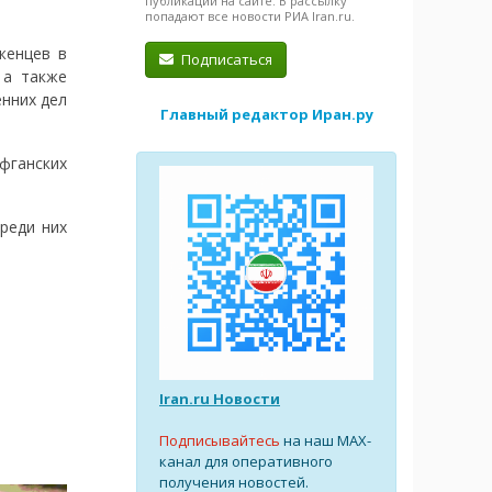
публикации на сайте. В рассылку
попадают все новости РИА Iran.ru.
женцев в
Подписаться
 а также
енних дел
Главный редактор Иран.ру
фганских
реди них
Iran.ru Новости
Подписывайтесь
на наш MAX-
канал для оперативного
получения новостей.