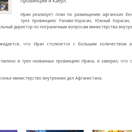
провинций и Кабул.
Иран реализует план по размещению афганских бе
трех провинциях: Разави-Хорасан, Южный Хорасан,
ральный директор по пограничным вопросам министерства внутр
жидается, что Иран столкнется с большим количеством а
овлено в трех названных провинциях Ирана, и заверил, что с
есенье министерство внутренних дел Афганистана.