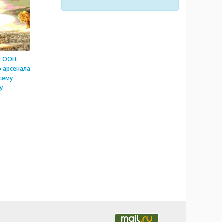
и ООН:
 арсенала
сему
у