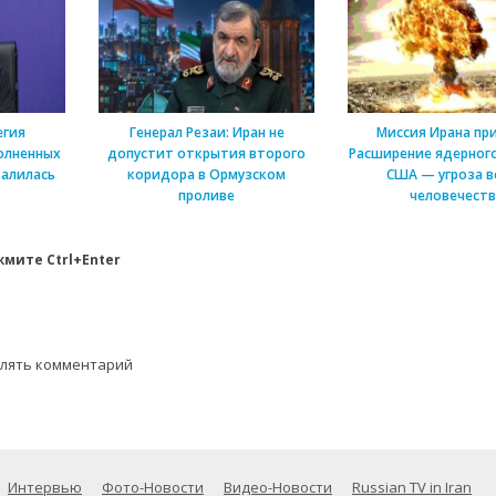
егия
Генерал Резаи: Иран не
Миссия Ирана пр
олненных
допустит открытия второго
Расширение ядерного
алилась
коридора в Ормузском
США — угроза в
проливе
человечеств
мите Ctrl+Enter
влять комментарий
Интервью
Фото-Новости
Видео-Новости
Russian TV in Iran