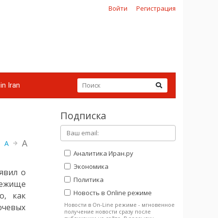
Войти
Регистрация
in Iran
Подписка
A
A
Аналитика Иран.ру
Экономика
явил о
Политика
ежище
Новость в Online режиме
о, как
Новости в On-Line режиме - мгновенное
чевых
получение новости сразу после