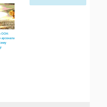
и ООН:
 арсенала
сему
у