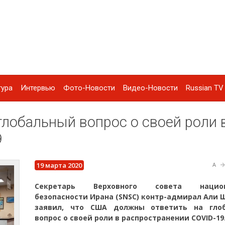
тура
Интервью
Фото-Новости
Видео-Новости
Russian TV 
лобальный вопрос о своей роли 
9
19 марта 2020
A
Секретарь Верховного совета национ
безопасности Ирана (SNSC) контр-адмирал Али
заявил, что США должны ответить на гло
вопрос о своей роли в распространении COVID-19