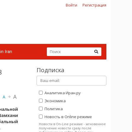
Войти
Регистрация
in Iran
Подписка
в
Аналитика Иран.ру
A
A
Экономика
Политика
альной
 Шамхани
Новость в Online режиме
бальный
Новости в On-Line режиме - мгновенное
.
получение новости сразу после