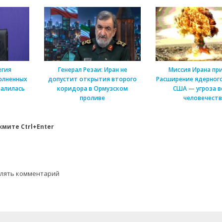
егия
Генерал Резаи: Иран не
Миссия Ирана пр
олненных
допустит открытия второго
Расширение ядерного
алилась
коридора в Ормузском
США — угроза в
проливе
человечеств
мите Ctrl+Enter
влять комментарий