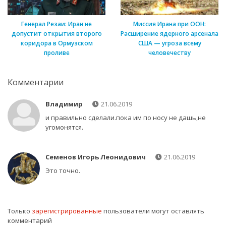
Генерал Резаи: Иран не
Миссия Ирана при ООН:
допустит открытия второго
Расширение ядерного арсенала
коридора в Ормузском
США — угроза всему
проливе
человечеству
Комментарии
Владимир
21.06.2019
и правильно сделали.пока им по носу не дашь,не
угомонятся.
Семенов Игорь Леонидович
21.06.2019
Это точно.
Только
зарегистрированные
пользователи могут оставлять
комментарий