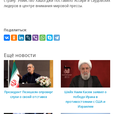
страну. Убийство Хашогджи поставило Ассири и саудовских
лидеров в центре внимания мировой прессы.
Поделиться:
Ещё новости
Президент Пезешкян опроверг
Шейх Наим Касем заявил о
слухи о своей отставке
победе Ирана в
противостоянии с США и
Израилем