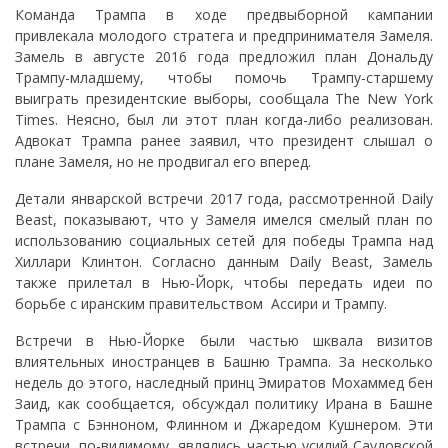
Команда Трампа в ходе предвыборной кампании
привлекала молодого стратега и предпринимателя Замеля.
Замель в августе 2016 года предложил план Дональду
Трампу-младшему, чтобы помочь Трампу-старшему
выиграть президентские выборы, сообщала The New York
Times. Неясно, был ли этот план когда-либо реализован.
Адвокат Трампа ранее заявил, что президент слышал о
плане Замеля, но не продвигал его вперед.
Детали январской встречи 2017 года, рассмотренной Daily
Beast, показывают, что у Замеля имелся смелый план по
использованию социальных сетей для победы Трампа над
Хиллари Клинтон. Согласно данным Daily Beast, Замель
также прилетал в Нью-Йорк, чтобы передать идеи по
борьбе с иранским правительством Ассири и Трампу.
Встречи в Нью-Йорке были частью шквала визитов
влиятельных иностранцев в Башню Трампа. За несколько
недель до этого, наследный принц Эмиратов Мохаммед бен
Заид, как сообщается, обсуждал политику Ирана в Башне
Трампа с Бэнноном, Флинном и Джаредом Кушнером. Эти
встречи, по-видимому, являлись частью усилий Саудовской