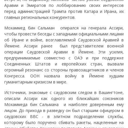
Аравии и Эмиратов по лоббированию своих интересов
перед администрацией Трампа против Катара и Ирана, их
главных региональных конкурентов.
Мохаммед бин Сальман опирался на генерала Ассири,
чтобы провести беседы с западными официальными лицами
об Иране и войне, возглавляемой Саудовской Аравией в
Йемене. Ассири ранее был представителем военной
операции Саудовской Аравии в Йемене. Эти усилия,
предпринимаемые совместно с ОАЭ и при поддержке
Соединенных Штатов и европейских стран, вызвали
огромный резонанс со стороны правозащитников и членов
Конгресса. ООН назвала войну в Йемене худшим
гуманитарным кризисом в мире.
Источники, знакомые с саудовским следом в Вашингтоне,
описали Ассири как одного из ближайших союзников
Мохаммеда бин Сальмана и наиболее доверенным ему
лицом. До прихода в разведку он был старшим офицером в
саудовских ВВС - в элитном подразделении службы,
которому было поручено сбивать ракеты, нацеленные на