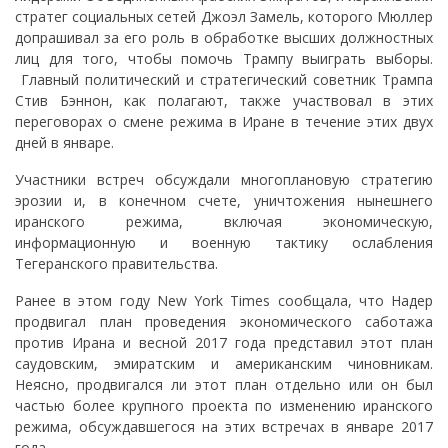
стратег социальных сетей Джоэл Замель, которого Мюллер
допрашивал за его роль в обработке высших должностных
лиц для того, чтобы помочь Трампу выиграть выборы.
Главный политический и стратегический советник Трампа
Стив Бэннон, как полагают, также участвовал в этих
переговорах о смене режима в Иране в течение этих двух
дней в январе.
Участники встреч обсуждали многоплановую стратегию
эрозии и, в конечном счете, уничтожения нынешнего
иранского режима, включая экономическую,
информационную и военную тактику ослабления
Тегеранского правительства.
Ранее в этом году New York Times сообщала, что Надер
продвигал план проведения экономического саботажа
против Ирана и весной 2017 года представил этот план
саудовским, эмиратским и американским чиновникам.
Неясно, продвигался ли этот план отдельно или он был
частью более крупного проекта по изменению иранского
режима, обсуждавшегося на этих встречах в январе 2017
года.