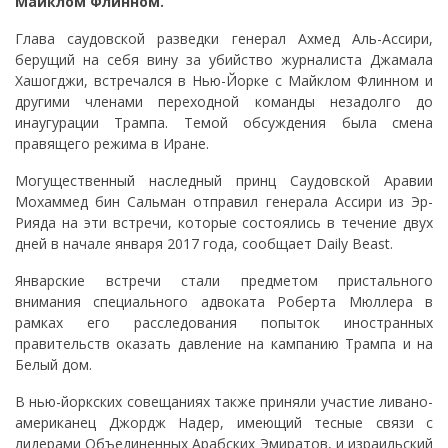
Майклом Флинном.
Глава саудовской разведки генерал Ахмед Аль-Ассири,
берущий на себя вину за убийство журналиста Джамала
Хашогджи, встречался в Нью-Йорке с Майклом Флинном и
другими членами переходной команды незадолго до
инаугурации Трампа. Темой обсуждения была смена
правящего режима в Иране.
Могущественный наследный принц Саудовской Аравии
Мохаммед бин Сальман отправил генерала Ассири из Эр-
Рияда на эти встречи, которые состоялись в течение двух
дней в начале января 2017 года, сообщает Daily Beast.
Январские встречи стали предметом пристального
внимания специального адвоката Роберта Мюллера в
рамках его расследования попыток иностранных
правительств оказать давление на кампанию Трампа и на
Белый дом.
В нью-йоркских совещаниях также приняли участие ливано-
американец Джордж Надер, имеющий тесные связи с
лидерами Объединенных Арабских Эмиратов, и израильский