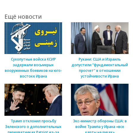
Ещё новости
Сухопутные войска КСИР
Рухани: США и Израиль
задержали восьмерых
допустили "фундаментальный
вооруженных боевиков на юго-
просчет" в отношении
востоке Ирана
устойчивости Ирана
Трамп отклонил просьбу
Экс-министр обороны США: в
Зеленского о дополнительных
войне Трампа у Ирана «все
перехватчиках Patriot из-за
карты на руках»