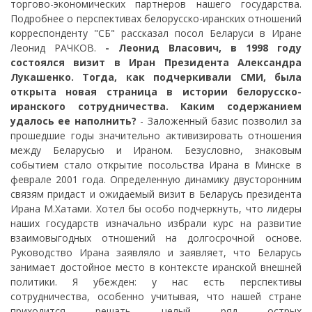
торгово-экономических партнеров нашего государства.
Подробнее о перспективах белорусско-иранских отношений
корреспонденту "СБ" рассказал посол Беларуси в Иране
Леонид РАЧКОВ.
- Леонид Власович, в 1998 году
состоялся визит в Иран Президента Александра
Лукашенко. Тогда, как подчеркивали СМИ, была
открыта новая страница в истории белорусско-
иранского сотрудничества. Каким содержанием
удалось ее наполнить?
- Заложенный базис позволил за
прошедшие годы значительно активизировать отношения
между Беларусью и Ираном. Безусловно, знаковым
событием стало открытие посольства Ирана в Минске в
феврале 2001 года. Определенную динамику двусторонним
связям придаст и ожидаемый визит в Беларусь президента
Ирана М.Хатами. Хотел бы особо подчеркнуть, что лидеры
наших государств изначально избрали курс на развитие
взаимовыгодных отношений на долгосрочной основе.
Руководство Ирана заявляло и заявляет, что Беларусь
занимает достойное место в контексте иранской внешней
политики. Я убежден: у нас есть перспективы
сотрудничества, особенно учитывая, что нашей стране
приходится решать целый ряд острых