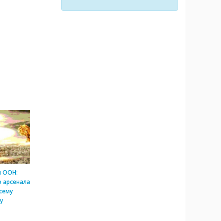
и ООН:
 арсенала
сему
у