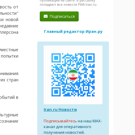
публикации на сайте. В рассылку
попадают все новости РИА Iran.ru.
вость от
льности"
Подписаться
ки новой
едавние
Главный редактор Иран.ру
ллерсона
уместные
 попытки
онимания
гих стран
обытий в
Iran.ru Новости
льтурные
Подписывайтесь
на наш MAX-
Осознание
канал для оперативного
получения новостей.