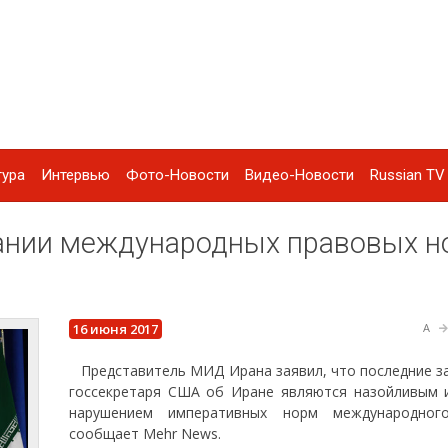
тура
Интервью
Фото-Новости
Видео-Новости
Russian TV 
ании международных правовых н
16 июня 2017
A
Представитель МИД Ирана заявил, что последние з
госсекретаря США об Иране являются назойливым 
нарушением императивных норм международного
сообщает Mehr News.