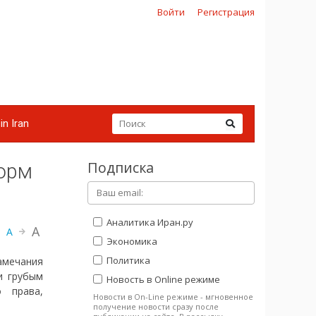
Войти
Регистрация
in Iran
Подписка
орм
Аналитика Иран.ру
A
A
Экономика
Политика
амечания
и грубым
Новость в Online режиме
 права,
Новости в On-Line режиме - мгновенное
получение новости сразу после