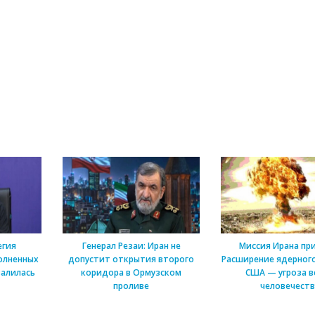
егия
Генерал Резаи: Иран не
Миссия Ирана пр
олненных
допустит открытия второго
Расширение ядерного
алилась
коридора в Ормузском
США — угроза в
проливе
человечеств