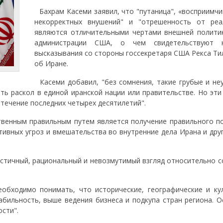
Бахрам Касеми заявил, что "путаница", «восприимчи
некорректных внушений" и "отрешенность от реа
являются отличительными чертами внешней полити
администрации США, о чем свидетельствуют н
высказывания со стороны госсекретаря США Рекса Ти
об Иране.
Касеми добавил, "без сомнения, такие грубые и не
ь раскол в единой иранской нации или правительстве. Но эти
 течение последних четырех десятилетий".
венным правильным путем является получение правильного п
тивных угроз и вмешательства во внутренние дела Ирана и дру
тичный, рациональный и невозмутимый взгляд относительно с
бходимо понимать, что исторические, географические и ку
табильность, выше ведения бизнеса и подкупа стран региона. 
сти".