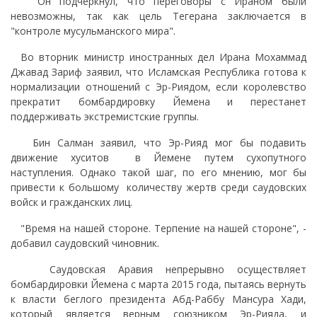
Он подчеркнул, что переговоры с Ираном были
невозможны, так как цель Тегерана заключается в
"контроле мусульманского мира".
Во вторник министр иностранных дел Ирана Мохаммад
Джавад Зариф заявил, что Исламская Республика готова к
нормализации отношений с Эр-Риядом, если королевство
прекратит бомбардировку Йемена и перестанет
поддерживать экстремистские группы.
Бин Салман заявил, что Эр-Рияд мог бы подавить
движение хуситов в Йемене путем сухопутного
наступления. Однако такой шаг, по его мнению, мог бы
привести к большому количеству жертв среди саудовских
войск и гражданских лиц.
"Время на нашей стороне. Терпение на нашей стороне", -
добавил саудовский чиновник.
Саудовская Аравия непрерывно осуществляет
бомбардировки Йемена с марта 2015 года, пытаясь вернуть
к власти беглого президента Абд-Раббу Мансура Хади,
который является верным союзником Эр-Рияда, и