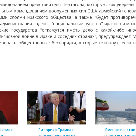
мандованием представителя Пентагона, которым, как уверены 
льным командованием вооруженных сил США армейский генер
кими слоями иракского общества, а также "будет противореч
 администрации заденет "национальные чувства" иракцев и мож
мские государства "откажутся иметь дело с какой-либо ино
лигиозной войне в Ираке и соседних странах", предупреждает 
ировать общественные беспорядки, которые вспыхнут, если в
аявил о
Риторика Трампа о
Вмешательство
 в
«последнем шансе»
тормозит заклю