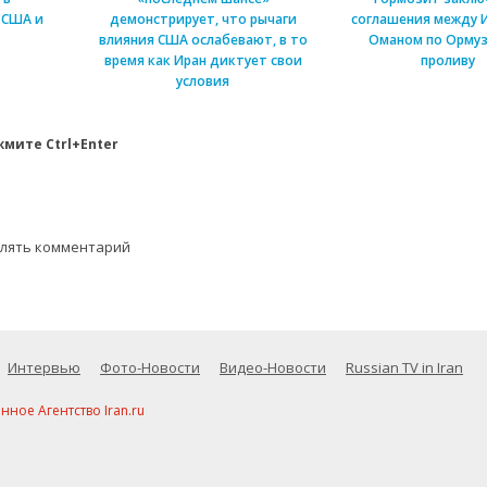
 США и
демонстрирует, что рычаги
соглашения между 
влияния США ослабевают, в то
Оманом по Ормуз
время как Иран диктует свои
проливу
условия
мите Ctrl+Enter
влять комментарий
Интервью
Фото-Новости
Видео-Новости
Russian TV in Iran
ое Агентство Iran.ru