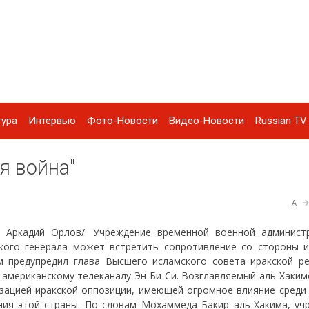
тура
Интервью
Фото-Новости
Видео-Новости
Russian TV 
я война"
A
 Аркадий Орлов/. Учреждение временной военной админист
кого генерала может встретить сопротивление со стороны и
м предупредил глава Высшего исламского совета иракской р
 американскому телеканалу Эн-Би-Си. Возглавляемый аль-Хаким
изацией иракской оппозиции, имеющей огромное влияние среди 
ния этой страны. По словам Мохаммеда Бакир аль-Хакима, уч