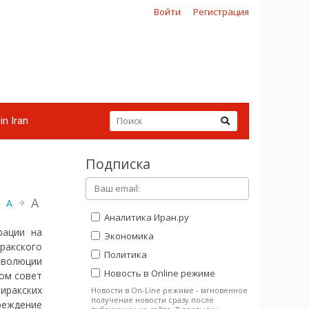
Войти
Регистрация
in Iran
Подписка
A
A
Аналитика Иран.ру
рации на
Экономика
ракского
Политика
еволюции
Новость в Online режиме
ом совет
иракских
Новости в On-Line режиме - мгновенное
получение новости сразу после
реждение