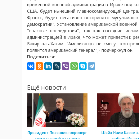
временной военной администрации в Ираке под ко
США, будет нынешний главнокомандующий центра
Фрэнкс, будет негативно воспринято мусульманс
демократии". Установление американской военной
"опасные последствия", так как соседние исла
администрацией в Ираке, что может привести к ре
Бакир аль-Хаким. "Американцы не смогут контрол
появится американский генерал",- подчеркнул он.
Поделиться:
Ещё новости
Президент Пезешкян опроверг
Шейх Наим Касем з
слухи о своей отставке
победе Ирана