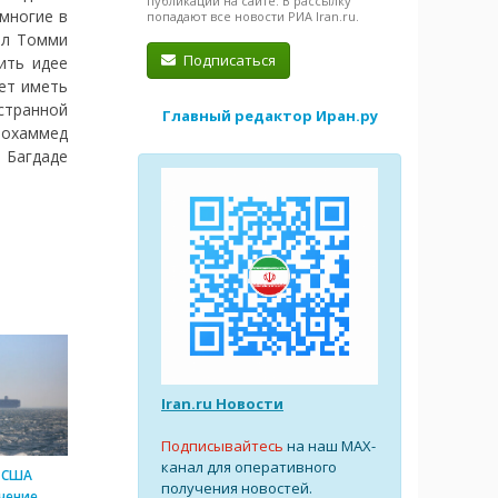
публикации на сайте. В рассылку
многие в
попадают все новости РИА Iran.ru.
ал Томми
Подписаться
ить идее
ет иметь
странной
Главный редактор Иран.ру
Мохаммед
 Багдаде
Iran.ru Новости
Подписывайтесь
на наш MAX-
канал для оперативного
 США
получения новостей.
чение