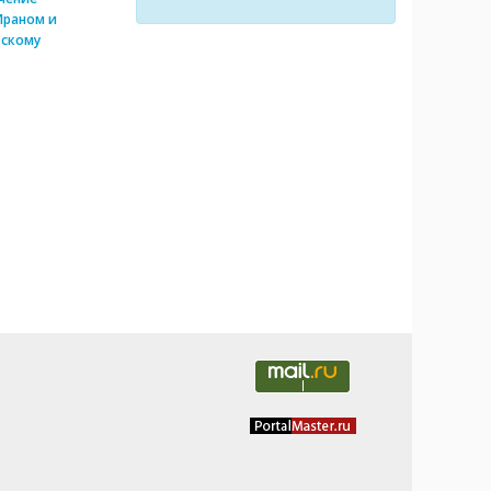
Ираном и
скому