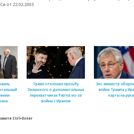
Си от 22.02.2003
раиль
Трамп отклонил просьбу
Экс-министр оборон
нтальный
Зеленского о дополнительных
войне Трампа у Ира
шении
перехватчиках Patriot из-за
карты на рука
рана
войны с Ираном
мите Ctrl+Enter