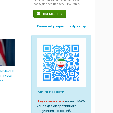
публикации на сайте. В рассылку
попадают все новости РИА Iran.ru.
Подписаться
Главный редактор Иран.ру
ы США: в
на «все
х»
Iran.ru Новости
Подписывайтесь
на наш MAX-
канал для оперативного
получения новостей.