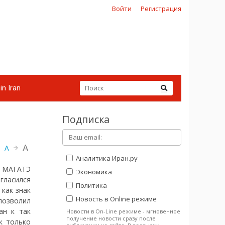
Войти
Регистрация
in Iran
Подписка
A
A
Аналитика Иран.ру
 МАГАТЭ
Экономика
гласился
Политика
как знак
Новость в Online режиме
позволил
ан к так
Новости в On-Line режиме - мгновенное
получение новости сразу после
к только